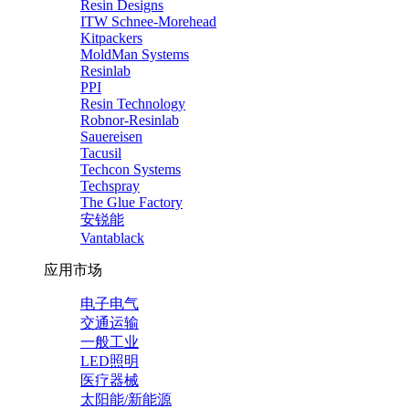
Resin Designs
ITW Schnee-Morehead
Kitpackers
MoldMan Systems
Resinlab
PPI
Resin Technology
Robnor-Resinlab
Sauereisen
Tacusil
Techcon Systems
Techspray
The Glue Factory
安锐能
Vantablack
应用市场
电子电气
交通运输
一般工业
LED照明
医疗器械
太阳能/新能源