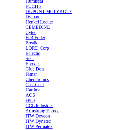
Humiseal
FUCHS
DUPONT MOLYKOTE
Dymax
Henkel Loctite
CEMEDINE
Cytec
H.B.Fuller
Bostik
LORD Corp
Eclectic
Sika
Epoxies
Glue Dots
Fisnar
Chemtronics
Cast-Coat
Hardman
AOS
ePlus
CCL Industries
Armstrong Epoxy
ITW Devcon
ITW Dynatec
ITW Permatex