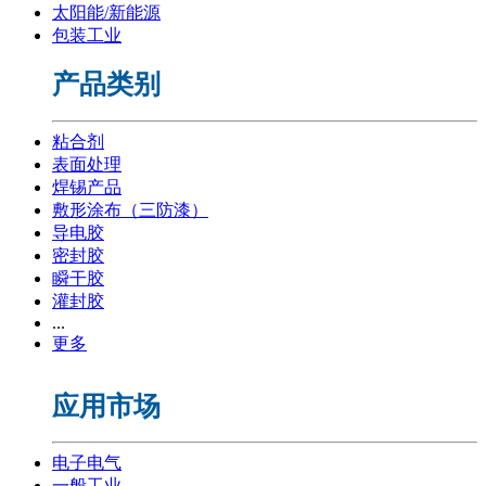
太阳能/新能源
包装工业
产品类别
粘合剂
表面处理
焊锡产品
敷形涂布（三防漆）
导电胶
密封胶
瞬干胶
灌封胶
...
更多
应用市场
电子电气
一般工业