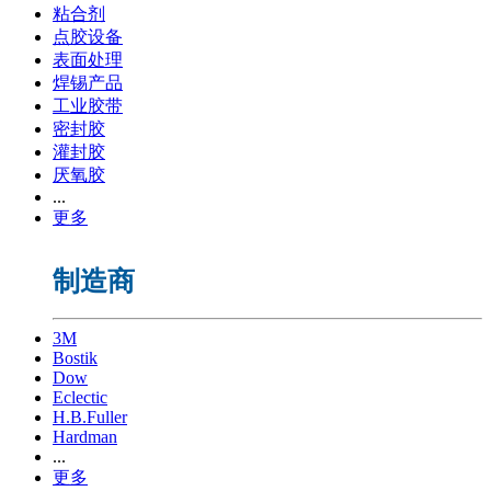
粘合剂
点胶设备
表面处理
焊锡产品
工业胶带
密封胶
灌封胶
厌氧胶
...
更多
制造商
3M
Bostik
Dow
Eclectic
H.B.Fuller
Hardman
...
更多