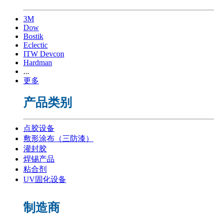
3M
Dow
Bostik
Eclectic
ITW Devcon
Hardman
...
更多
产品类别
点胶设备
敷形涂布（三防漆）
灌封胶
焊锡产品
粘合剂
UV固化设备
制造商