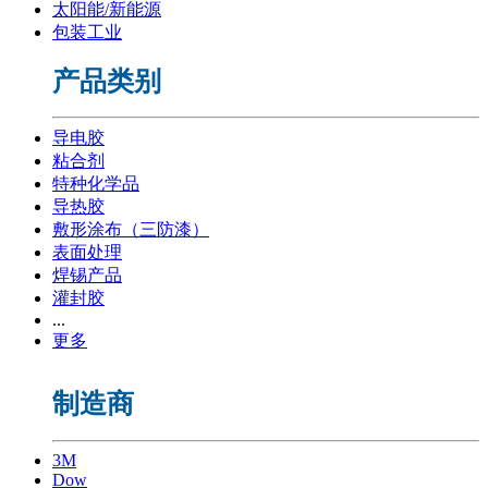
太阳能/新能源
包装工业
产品类别
导电胶
粘合剂
特种化学品
导热胶
敷形涂布（三防漆）
表面处理
焊锡产品
灌封胶
...
更多
制造商
3M
Dow