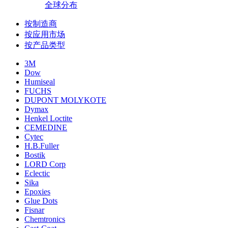
全球分布
按制造商
按应用市场
按产品类型
3M
Dow
Humiseal
FUCHS
DUPONT MOLYKOTE
Dymax
Henkel Loctite
CEMEDINE
Cytec
H.B.Fuller
Bostik
LORD Corp
Eclectic
Sika
Epoxies
Glue Dots
Fisnar
Chemtronics