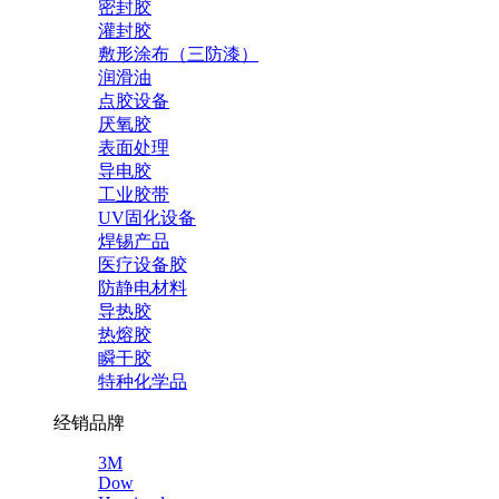
密封胶
灌封胶
敷形涂布（三防漆）
润滑油
点胶设备
厌氧胶
表面处理
导电胶
工业胶带
UV固化设备
焊锡产品
医疗设备胶
防静电材料
导热胶
热熔胶
瞬干胶
特种化学品
经销品牌
3M
Dow