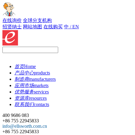
在线询价
全球分支机构
招贤纳士
网站地图
在线购买
中 / EN
首页
Home
产品中心
products
制造商
manufacturers
应用市场
markets
优势服务
services
资源库
resources
联系我们
contacts
400 9686 083
+86 755 22945833
info@ellsworth.com.cn
+86 755 22945833