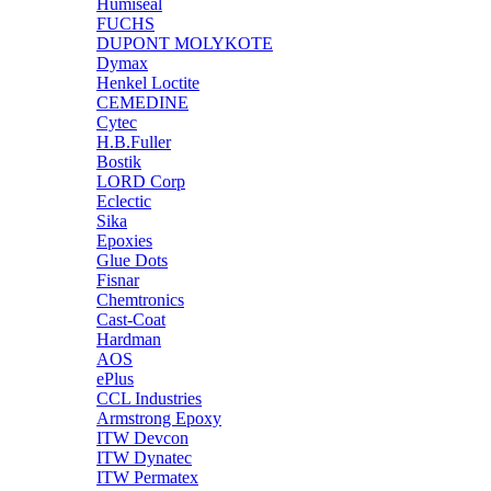
Humiseal
FUCHS
DUPONT MOLYKOTE
Dymax
Henkel Loctite
CEMEDINE
Cytec
H.B.Fuller
Bostik
LORD Corp
Eclectic
Sika
Epoxies
Glue Dots
Fisnar
Chemtronics
Cast-Coat
Hardman
AOS
ePlus
CCL Industries
Armstrong Epoxy
ITW Devcon
ITW Dynatec
ITW Permatex