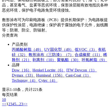
品，甚至毒气、盐雾等恶劣环境，保形涂层能有效地抵抗各种
恶劣环境，保护电子电路免受环境侵蚀。
敷形涂布可为印刷电路板（PCB）提供长期保护：为电路板提
供保护性涂层，电路绝缘；保护易于腐蚀的电子元件，如线圈
等；防潮、防尘、防辐射。
分类查询
产品类别
丙烯酸树脂（49）
UV固化型（49）
低VOC（3）
有机
硅（32）
敷形涂布（三防漆）（7）
合成橡胶（11）
稀
释剂（21）
剥离剂（10）
聚氨酯（30）
环氧树脂（9）
品牌
Dow（16）
Henkel Loctite（6）
ITW Devcon（1）
Dymax（33）
Humiseal（156）
Cast-Coat（1）
Techspray（4）
Cytec（4）
显示1-10条，共计221条
每页结果
10
<<
1
2
3
4
5
...
23
>>