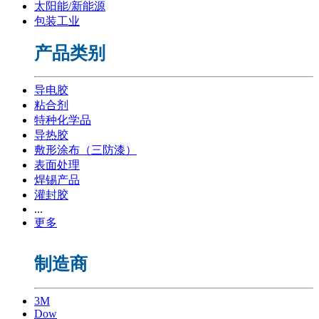
太阳能/新能源
包装工业
产品类别
导电胶
粘合剂
特种化学品
导热胶
敷形涂布（三防漆）
表面处理
焊锡产品
灌封胶
...
更多
制造商
3M
Dow