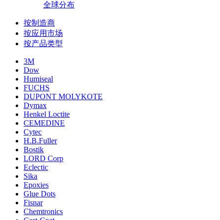
全球分布
按制造商
按应用市场
按产品类型
3M
Dow
Humiseal
FUCHS
DUPONT MOLYKOTE
Dymax
Henkel Loctite
CEMEDINE
Cytec
H.B.Fuller
Bostik
LORD Corp
Eclectic
Sika
Epoxies
Glue Dots
Fisnar
Chemtronics