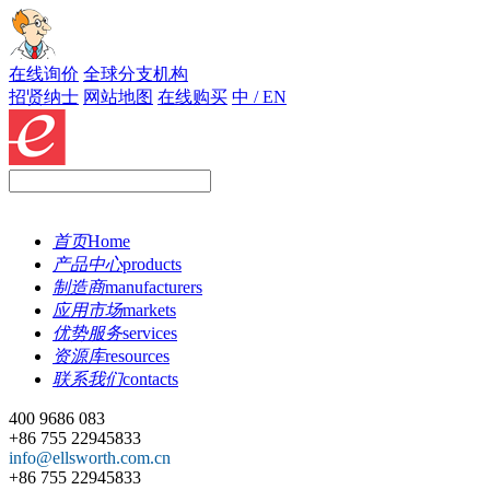
在线询价
全球分支机构
招贤纳士
网站地图
在线购买
中 / EN
首页
Home
产品中心
products
制造商
manufacturers
应用市场
markets
优势服务
services
资源库
resources
联系我们
contacts
400 9686 083
+86 755 22945833
info@ellsworth.com.cn
+86 755 22945833