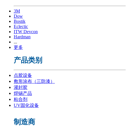
3M
Dow
Bostik
Eclectic
ITW Devcon
Hardman
...
更多
产品类别
点胶设备
敷形涂布（三防漆）
灌封胶
焊锡产品
粘合剂
UV固化设备
制造商