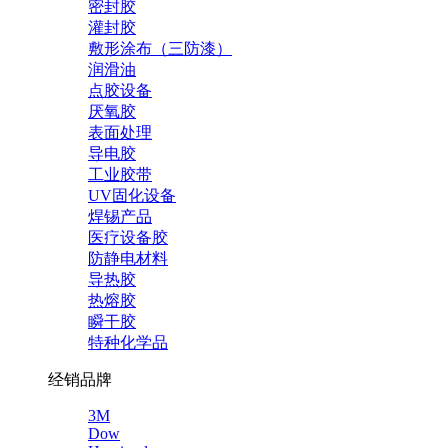
密封胶
灌封胶
敷形涂布（三防漆）
润滑油
点胶设备
厌氧胶
表面处理
导电胶
工业胶带
UV固化设备
焊锡产品
医疗设备胶
防静电材料
导热胶
热熔胶
瞬干胶
特种化学品
经销品牌
3M
Dow