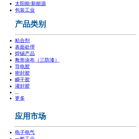
太阳能/新能源
包装工业
产品类别
粘合剂
表面处理
焊锡产品
敷形涂布（三防漆）
导电胶
密封胶
瞬干胶
灌封胶
...
更多
应用市场
电子电气
一般工业