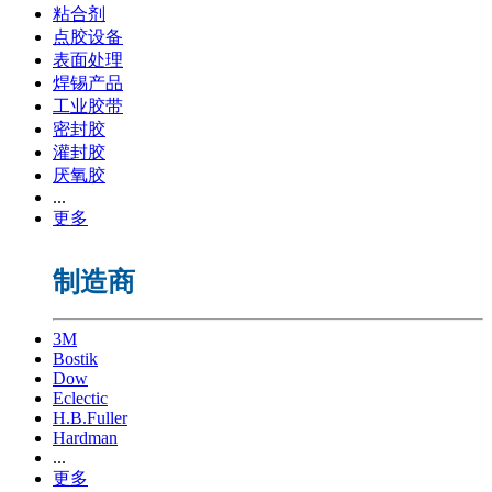
粘合剂
点胶设备
表面处理
焊锡产品
工业胶带
密封胶
灌封胶
厌氧胶
...
更多
制造商
3M
Bostik
Dow
Eclectic
H.B.Fuller
Hardman
...
更多