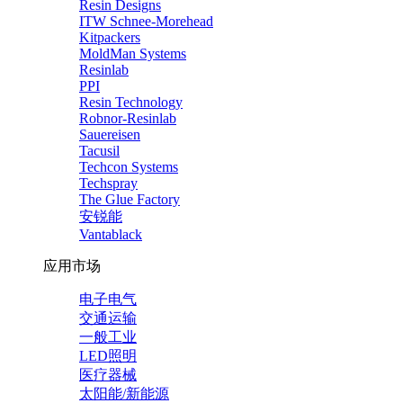
Resin Designs
ITW Schnee-Morehead
Kitpackers
MoldMan Systems
Resinlab
PPI
Resin Technology
Robnor-Resinlab
Sauereisen
Tacusil
Techcon Systems
Techspray
The Glue Factory
安锐能
Vantablack
应用市场
电子电气
交通运输
一般工业
LED照明
医疗器械
太阳能/新能源