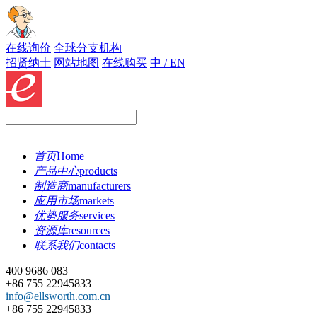
在线询价
全球分支机构
招贤纳士
网站地图
在线购买
中 / EN
首页
Home
产品中心
products
制造商
manufacturers
应用市场
markets
优势服务
services
资源库
resources
联系我们
contacts
400 9686 083
+86 755 22945833
info@ellsworth.com.cn
+86 755 22945833