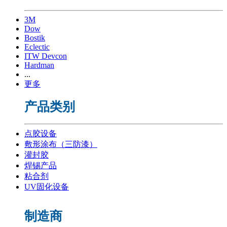
3M
Dow
Bostik
Eclectic
ITW Devcon
Hardman
...
更多
产品类别
点胶设备
敷形涂布（三防漆）
灌封胶
焊锡产品
粘合剂
UV固化设备
制造商