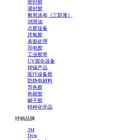
密封胶
灌封胶
敷形涂布（三防漆）
润滑油
点胶设备
厌氧胶
表面处理
导电胶
工业胶带
UV固化设备
焊锡产品
医疗设备胶
防静电材料
导热胶
热熔胶
瞬干胶
特种化学品
经销品牌
3M
Dow