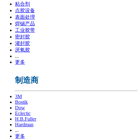
粘合剂
点胶设备
表面处理
焊锡产品
工业胶带
密封胶
灌封胶
厌氧胶
...
更多
制造商
3M
Bostik
Dow
Eclectic
H.B.Fuller
Hardman
...
更多