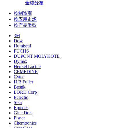
全球分布
按制造商
按应用市场
按产品类型
3M
Dow
Humiseal
FUCHS
DUPONT MOLYKOTE
Dymax
Henkel Loctite
CEMEDINE
Cytec
H.B.Fuller
Bostik
LORD Corp
Eclectic
Sika
Epoxies
Glue Dots
Fisnar
Chemtronics