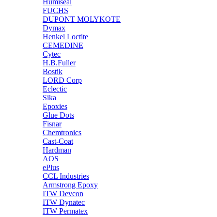
Humiseal
FUCHS
DUPONT MOLYKOTE
Dymax
Henkel Loctite
CEMEDINE
Cytec
H.B.Fuller
Bostik
LORD Corp
Eclectic
Sika
Epoxies
Glue Dots
Fisnar
Chemtronics
Cast-Coat
Hardman
AOS
ePlus
CCL Industries
Armstrong Epoxy
ITW Devcon
ITW Dynatec
ITW Permatex