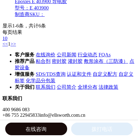
Epoxies E 403900 导电胶
型号：E 403900
制造商SKU：
显示1-6条，共计6条
每页结果
10
<<
1
>>
客户服务
在线询价
公司新闻
行业动态
FQAs
推荐产品
粘合剂
密封胶
灌封胶
敷形涂布（三防漆）
点
胶设备
增值服务
SDS/TDS查询
认证和文件
自定义配方
自定义
标签
化学品分包装
关于我们
联系我们
公司简介
全球分布
法律政策
联系我们
400 9686 083
+86 755 22945833
info@ellsworth.com.cn
深圳市罗湖区南湖路3005号国贸商业
大厦27楼DEFG单元
在线咨询
拨打电话
社交网络