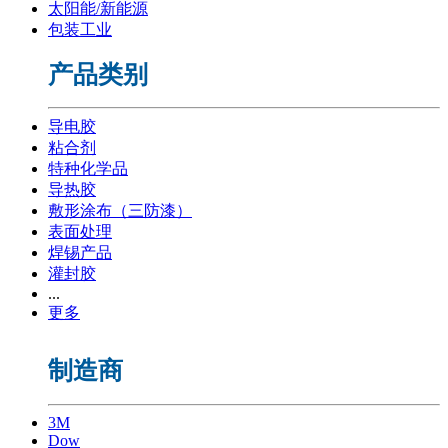
太阳能/新能源
包装工业
产品类别
导电胶
粘合剂
特种化学品
导热胶
敷形涂布（三防漆）
表面处理
焊锡产品
灌封胶
...
更多
制造商
3M
Dow