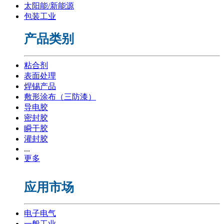
太阳能/新能源
包装工业
产品类别
粘合剂
表面处理
焊锡产品
敷形涂布（三防漆）
导电胶
密封胶
瞬干胶
灌封胶
...
更多
应用市场
电子电气
一般工业