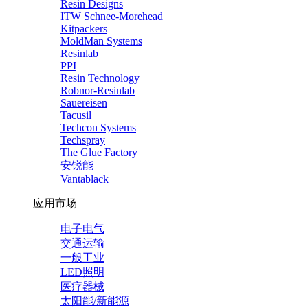
Resin Designs
ITW Schnee-Morehead
Kitpackers
MoldMan Systems
Resinlab
PPI
Resin Technology
Robnor-Resinlab
Sauereisen
Tacusil
Techcon Systems
Techspray
The Glue Factory
安锐能
Vantablack
应用市场
电子电气
交通运输
一般工业
LED照明
医疗器械
太阳能/新能源