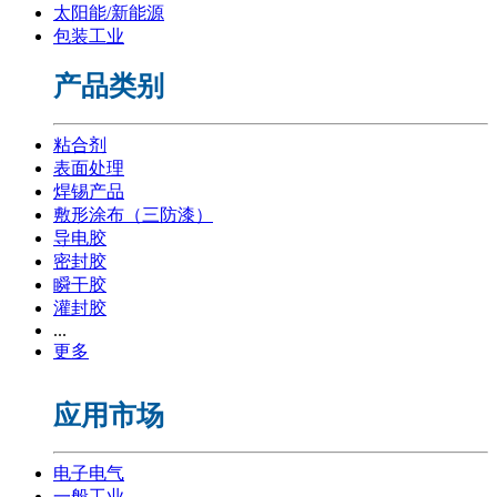
太阳能/新能源
包装工业
产品类别
粘合剂
表面处理
焊锡产品
敷形涂布（三防漆）
导电胶
密封胶
瞬干胶
灌封胶
...
更多
应用市场
电子电气
一般工业