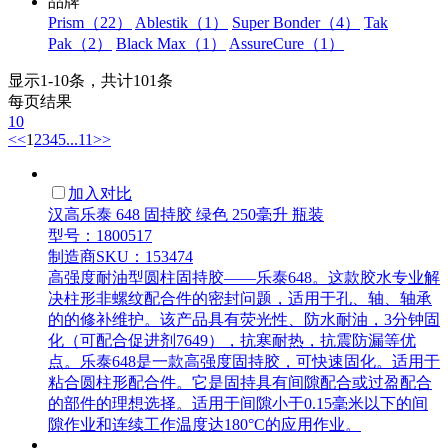
品牌
Prism（22）
Ablestik（1）
Super Bonder（4）
Tak
Pak（2）
Black Max（1）
AssureCure（1）
显示1-10条，共计101条
每页结果
10
<<
1
2
3
4
5
...
11
>>
加入对比
汉高乐泰 648 固持胶 绿色 250毫升 瓶装
型号：1800517
制造商SKU：153474
高强度耐油型圆柱固持胶——乐泰648。这款胶水专业解
决柱形非螺纹配合件的密封问题，适用于孔、轴、轴承
的的修补维护。该产品具有荧光性、防水耐油，3分钟固
化（可配合促进剂7649），抗寒耐热，抗震防漏等优
点。乐泰648是一款高强度固持胶，可快速固化。适用于
粘合圆柱形配合件。它是固持具有间隙配合或过盈配合
的部件的理想选择。适用于间隙小于0.15毫米以下的间
隙作业和连续工作温度达180°C的应用作业。