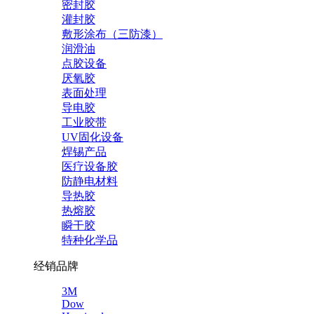
密封胶
灌封胶
敷形涂布（三防漆）
润滑油
点胶设备
厌氧胶
表面处理
导电胶
工业胶带
UV固化设备
焊锡产品
医疗设备胶
防静电材料
导热胶
热熔胶
瞬干胶
特种化学品
经销品牌
3M
Dow