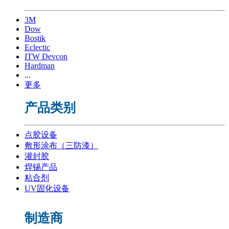
3M
Dow
Bostik
Eclectic
ITW Devcon
Hardman
...
更多
产品类别
点胶设备
敷形涂布（三防漆）
灌封胶
焊锡产品
粘合剂
UV固化设备
制造商