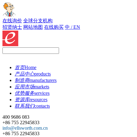
在线询价
全球分支机构
招贤纳士
网站地图
在线购买
中 / EN
首页
Home
产品中心
products
制造商
manufacturers
应用市场
markets
优势服务
services
资源库
resources
联系我们
contacts
400 9686 083
+86 755 22945833
info@ellsworth.com.cn
+86 755 22945833