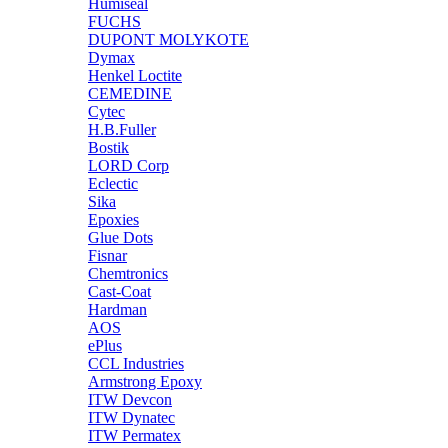
Humiseal
FUCHS
DUPONT MOLYKOTE
Dymax
Henkel Loctite
CEMEDINE
Cytec
H.B.Fuller
Bostik
LORD Corp
Eclectic
Sika
Epoxies
Glue Dots
Fisnar
Chemtronics
Cast-Coat
Hardman
AOS
ePlus
CCL Industries
Armstrong Epoxy
ITW Devcon
ITW Dynatec
ITW Permatex