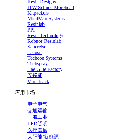
Resin Designs
ITW Schnee-Morehead
Kitpackers
MoldMan Systems
Resinlab
PPI
Resin Technology
Robnor-Resinlab
Sauereisen
Tacusil
Techcon Systems
Techspray
The Glue Factory
安锐能
Vantablack
应用市场
电子电气
交通运输
一般工业
LED照明
医疗器械
太阳能/新能源