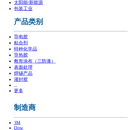
太阳能/新能源
包装工业
产品类别
导电胶
粘合剂
特种化学品
导热胶
敷形涂布（三防漆）
表面处理
焊锡产品
灌封胶
...
更多
制造商
3M
Dow