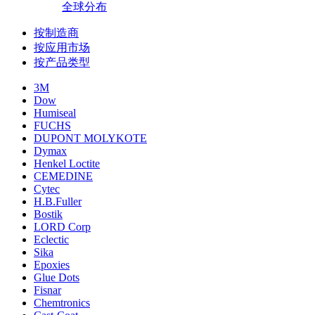
全球分布
按制造商
按应用市场
按产品类型
3M
Dow
Humiseal
FUCHS
DUPONT MOLYKOTE
Dymax
Henkel Loctite
CEMEDINE
Cytec
H.B.Fuller
Bostik
LORD Corp
Eclectic
Sika
Epoxies
Glue Dots
Fisnar
Chemtronics