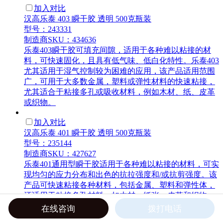
加入对比
汉高乐泰 403 瞬干胶 透明 500克瓶装
型号：243331
制造商SKU：434636
乐泰403瞬干胶可填充间隙，适用于各种难以粘接的材
料，可快速固化，且具有低气味、低白化特性。乐泰403
尤其适用于湿气控制较为困难的应用，该产品适用范围
广，可用于大多数金属，塑料或弹性材料的快速粘接，
尤其适合于粘接多孔或吸收材料，例如木材、纸、皮革
或织物。
加入对比
汉高乐泰 401 瞬干胶 透明 500克瓶装
型号：235144
制造商SKU：427627
乐泰401通用型瞬干胶适用于各种难以粘接的材料，可实
现均匀的应力分布和出色的抗拉强度和/或抗剪强度。该
产品可快速粘接各种材料，包括金属、塑料和弹性体，
还适用于粘接多孔材料，如木材、纸张、皮革和织物。
非常适合各类快速维修作业以及各类小型应急修理。
在线咨询
拨打电话