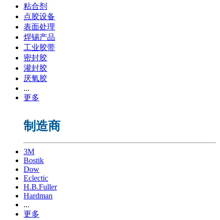
粘合剂
点胶设备
表面处理
焊锡产品
工业胶带
密封胶
灌封胶
厌氧胶
...
更多
制造商
3M
Bostik
Dow
Eclectic
H.B.Fuller
Hardman
...
更多