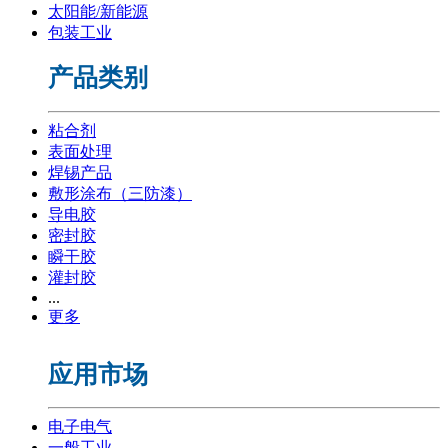
太阳能/新能源
包装工业
产品类别
粘合剂
表面处理
焊锡产品
敷形涂布（三防漆）
导电胶
密封胶
瞬干胶
灌封胶
...
更多
应用市场
电子电气
一般工业