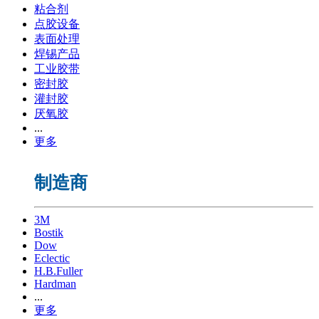
粘合剂
点胶设备
表面处理
焊锡产品
工业胶带
密封胶
灌封胶
厌氧胶
...
更多
制造商
3M
Bostik
Dow
Eclectic
H.B.Fuller
Hardman
...
更多