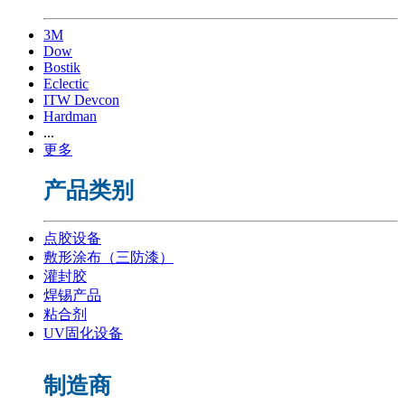
3M
Dow
Bostik
Eclectic
ITW Devcon
Hardman
...
更多
产品类别
点胶设备
敷形涂布（三防漆）
灌封胶
焊锡产品
粘合剂
UV固化设备
制造商