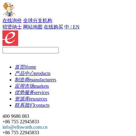
在线询价
全球分支机构
招贤纳士
网站地图
在线购买
中 / EN
首页
Home
产品中心
products
制造商
manufacturers
应用市场
markets
优势服务
services
资源库
resources
联系我们
contacts
400 9686 083
+86 755 22945833
info@ellsworth.com.cn
+86 755 22945833