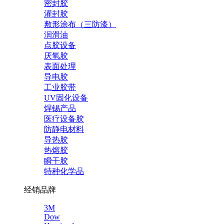
密封胶
灌封胶
敷形涂布（三防漆）
润滑油
点胶设备
厌氧胶
表面处理
导电胶
工业胶带
UV固化设备
焊锡产品
医疗设备胶
防静电材料
导热胶
热熔胶
瞬干胶
特种化学品
经销品牌
3M
Dow