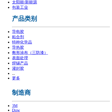
太阳能/新能源
包装工业
产品类别
导电胶
粘合剂
特种化学品
导热胶
敷形涂布（三防漆）
表面处理
焊锡产品
灌封胶
...
更多
制造商
3M
Dow