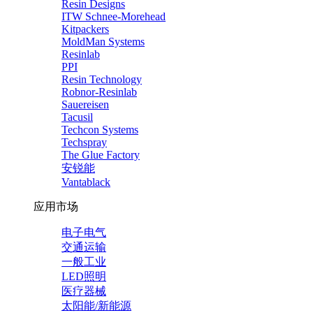
Resin Designs
ITW Schnee-Morehead
Kitpackers
MoldMan Systems
Resinlab
PPI
Resin Technology
Robnor-Resinlab
Sauereisen
Tacusil
Techcon Systems
Techspray
The Glue Factory
安锐能
Vantablack
应用市场
电子电气
交通运输
一般工业
LED照明
医疗器械
太阳能/新能源