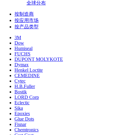
全球分布
按制造商
按应用市场
按产品类型
3M
Dow
Humiseal
FUCHS
DUPONT MOLYKOTE
Dymax
Henkel Loctite
CEMEDINE
Cytec
H.B.Fuller
Bostik
LORD Corp
Eclectic
Sika
Epoxies
Glue Dots
Fisnar
Chemtronics