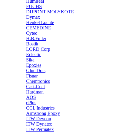
Humiseal
FUCHS
DUPONT MOLYKOTE
Dymax
Henkel Loctite
CEMEDINE
Cytec
H.B.Fuller
Bostik
LORD Corp
Eclectic
Sika
Epoxies
Glue Dots
Fisnar
Chemtronics
Cast-Coat
Hardman
AOS
ePlus
CCL Industries
Armstrong Epoxy
ITW Devcon
ITW Dynatec
ITW Permatex