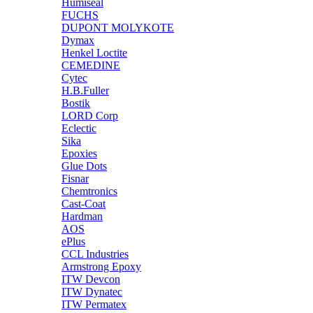
Humiseal
FUCHS
DUPONT MOLYKOTE
Dymax
Henkel Loctite
CEMEDINE
Cytec
H.B.Fuller
Bostik
LORD Corp
Eclectic
Sika
Epoxies
Glue Dots
Fisnar
Chemtronics
Cast-Coat
Hardman
AOS
ePlus
CCL Industries
Armstrong Epoxy
ITW Devcon
ITW Dynatec
ITW Permatex