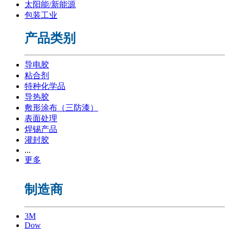
太阳能/新能源
包装工业
产品类别
导电胶
粘合剂
特种化学品
导热胶
敷形涂布（三防漆）
表面处理
焊锡产品
灌封胶
...
更多
制造商
3M
Dow