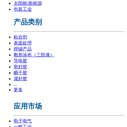
太阳能/新能源
包装工业
产品类别
粘合剂
表面处理
焊锡产品
敷形涂布（三防漆）
导电胶
密封胶
瞬干胶
灌封胶
...
更多
应用市场
电子电气
一般工业