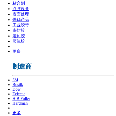
粘合剂
点胶设备
表面处理
焊锡产品
工业胶带
密封胶
灌封胶
厌氧胶
...
更多
制造商
3M
Bostik
Dow
Eclectic
H.B.Fuller
Hardman
...
更多