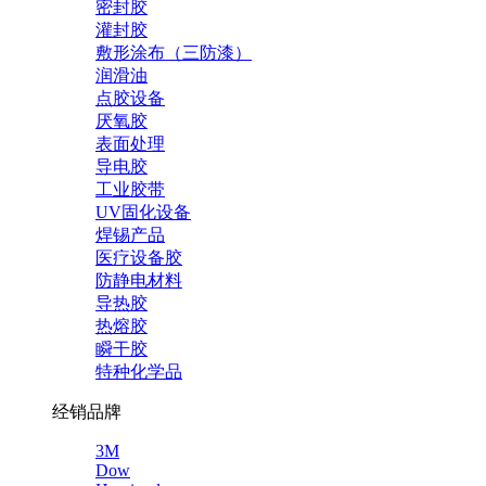
密封胶
灌封胶
敷形涂布（三防漆）
润滑油
点胶设备
厌氧胶
表面处理
导电胶
工业胶带
UV固化设备
焊锡产品
医疗设备胶
防静电材料
导热胶
热熔胶
瞬干胶
特种化学品
经销品牌
3M
Dow