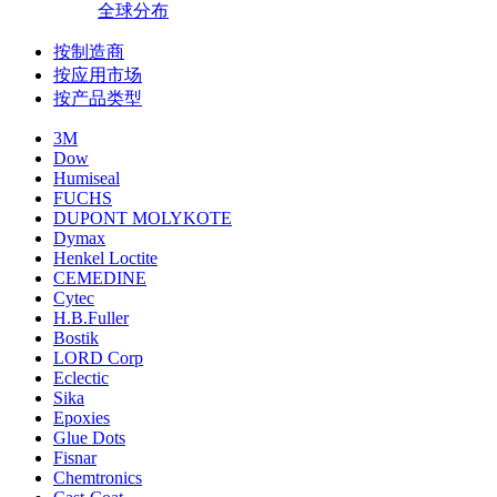
全球分布
按制造商
按应用市场
按产品类型
3M
Dow
Humiseal
FUCHS
DUPONT MOLYKOTE
Dymax
Henkel Loctite
CEMEDINE
Cytec
H.B.Fuller
Bostik
LORD Corp
Eclectic
Sika
Epoxies
Glue Dots
Fisnar
Chemtronics