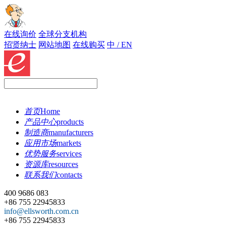
在线询价
全球分支机构
招贤纳士
网站地图
在线购买
中 / EN
首页
Home
产品中心
products
制造商
manufacturers
应用市场
markets
优势服务
services
资源库
resources
联系我们
contacts
400 9686 083
+86 755 22945833
info@ellsworth.com.cn
+86 755 22945833