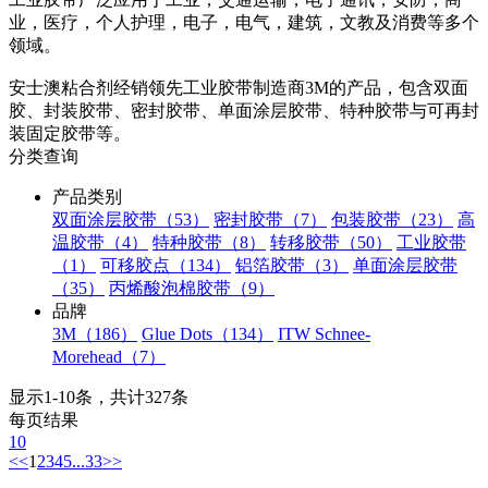
业，医疗，个人护理，电子，电气，建筑，文教及消费等多个
领域。
安士澳粘合剂经销领先工业胶带制造商3M的产品，包含双面
胶、封装胶带、密封胶带、单面涂层胶带、特种胶带与可再封
装固定胶带等。
分类查询
产品类别
双面涂层胶带（53）
密封胶带（7）
包装胶带（23）
高
温胶带（4）
特种胶带（8）
转移胶带（50）
工业胶带
（1）
可移胶点（134）
铝箔胶带（3）
单面涂层胶带
（35）
丙烯酸泡棉胶带（9）
品牌
3M（186）
Glue Dots（134）
ITW Schnee-
Morehead（7）
显示1-10条，共计327条
每页结果
10
<<
1
2
3
4
5
...
33
>>