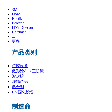
3M
Dow
Bostik
Eclectic
ITW Devcon
Hardman
...
更多
产品类别
点胶设备
敷形涂布（三防漆）
灌封胶
焊锡产品
粘合剂
UV固化设备
制造商