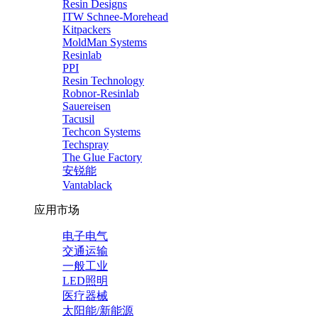
Resin Designs
ITW Schnee-Morehead
Kitpackers
MoldMan Systems
Resinlab
PPI
Resin Technology
Robnor-Resinlab
Sauereisen
Tacusil
Techcon Systems
Techspray
The Glue Factory
安锐能
Vantablack
应用市场
电子电气
交通运输
一般工业
LED照明
医疗器械
太阳能/新能源