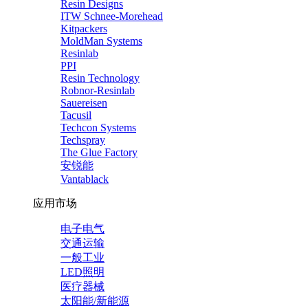
Resin Designs
ITW Schnee-Morehead
Kitpackers
MoldMan Systems
Resinlab
PPI
Resin Technology
Robnor-Resinlab
Sauereisen
Tacusil
Techcon Systems
Techspray
The Glue Factory
安锐能
Vantablack
应用市场
电子电气
交通运输
一般工业
LED照明
医疗器械
太阳能/新能源