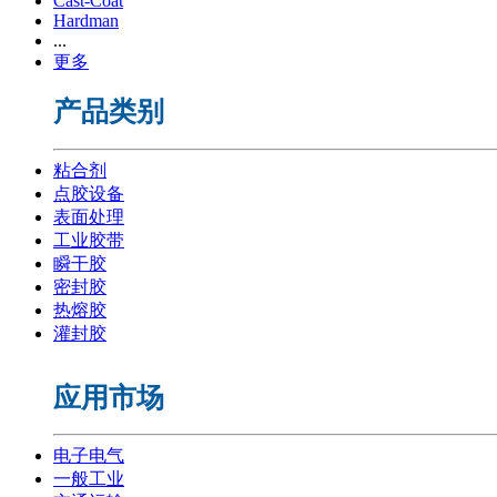
Cast-Coat
Hardman
...
更多
产品类别
粘合剂
点胶设备
表面处理
工业胶带
瞬干胶
密封胶
热熔胶
灌封胶
应用市场
电子电气
一般工业