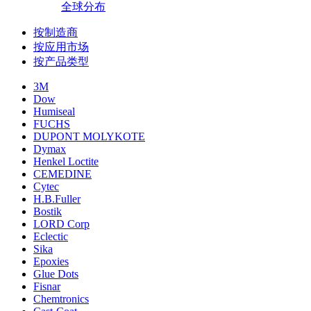
全球分布
按制造商
按应用市场
按产品类型
3M
Dow
Humiseal
FUCHS
DUPONT MOLYKOTE
Dymax
Henkel Loctite
CEMEDINE
Cytec
H.B.Fuller
Bostik
LORD Corp
Eclectic
Sika
Epoxies
Glue Dots
Fisnar
Chemtronics