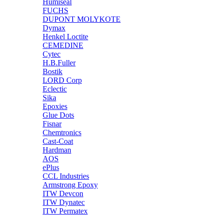
Humiseal
FUCHS
DUPONT MOLYKOTE
Dymax
Henkel Loctite
CEMEDINE
Cytec
H.B.Fuller
Bostik
LORD Corp
Eclectic
Sika
Epoxies
Glue Dots
Fisnar
Chemtronics
Cast-Coat
Hardman
AOS
ePlus
CCL Industries
Armstrong Epoxy
ITW Devcon
ITW Dynatec
ITW Permatex