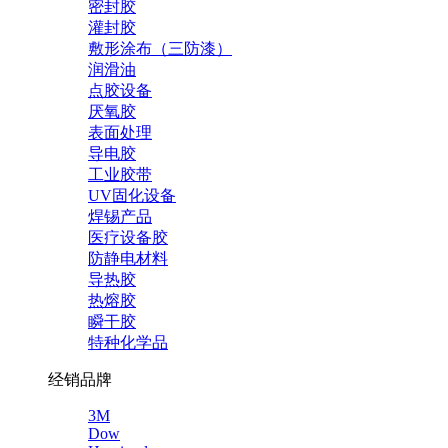
密封胶
灌封胶
敷形涂布（三防漆）
润滑油
点胶设备
厌氧胶
表面处理
导电胶
工业胶带
UV固化设备
焊锡产品
医疗设备胶
防静电材料
导热胶
热熔胶
瞬干胶
特种化学品
经销品牌
3M
Dow