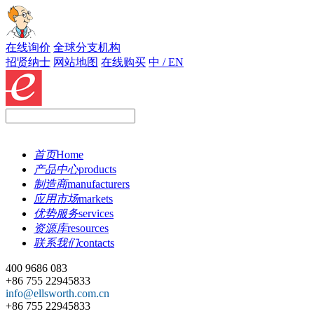
在线询价
全球分支机构
招贤纳士
网站地图
在线购买
中 / EN
首页
Home
产品中心
products
制造商
manufacturers
应用市场
markets
优势服务
services
资源库
resources
联系我们
contacts
400 9686 083
+86 755 22945833
info@ellsworth.com.cn
+86 755 22945833