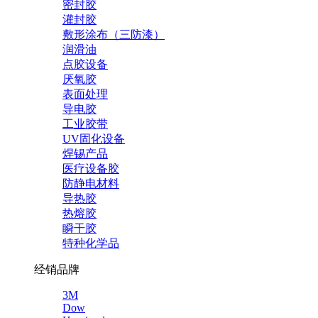
密封胶
灌封胶
敷形涂布（三防漆）
润滑油
点胶设备
厌氧胶
表面处理
导电胶
工业胶带
UV固化设备
焊锡产品
医疗设备胶
防静电材料
导热胶
热熔胶
瞬干胶
特种化学品
经销品牌
3M
Dow