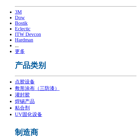
3M
Dow
Bostik
Eclectic
ITW Devcon
Hardman
...
更多
产品类别
点胶设备
敷形涂布（三防漆）
灌封胶
焊锡产品
粘合剂
UV固化设备
制造商