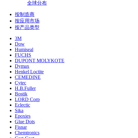
全球分布
按制造商
按应用市场
按产品类型
3M
Dow
Humiseal
FUCHS
DUPONT MOLYKOTE
Dymax
Henkel Loctite
CEMEDINE
Cytec
H.B.Fuller
Bostik
LORD Corp
Eclectic
Sika
Epoxies
Glue Dots
Fisnar
Chemtronics