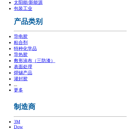
太阳能/新能源
包装工业
产品类别
导电胶
粘合剂
特种化学品
导热胶
敷形涂布（三防漆）
表面处理
焊锡产品
灌封胶
...
更多
制造商
3M
Dow