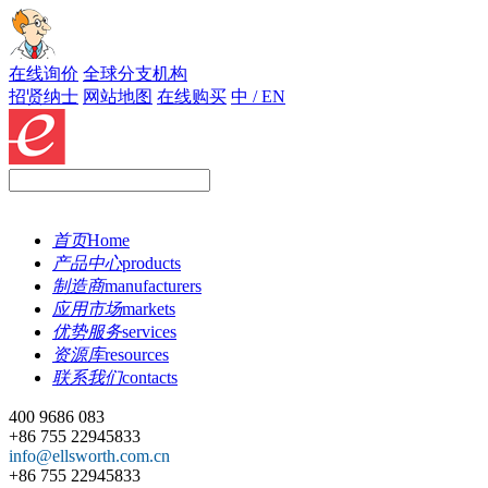
在线询价
全球分支机构
招贤纳士
网站地图
在线购买
中 / EN
首页
Home
产品中心
products
制造商
manufacturers
应用市场
markets
优势服务
services
资源库
resources
联系我们
contacts
400 9686 083
+86 755 22945833
info@ellsworth.com.cn
+86 755 22945833