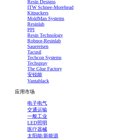
Resin Designs
ITW Schnee-Morehead
Kitpackers
MoldMan Systems
Resinlab
PPI
Resin Technology
Robnor-Resinlab
Sauereisen
Tacusil
Techcon Systems
Techspray
The Glue Factory
安锐能
Vantablack
应用市场
电子电气
交通运输
一般工业
LED照明
医疗器械
太阳能/新能源