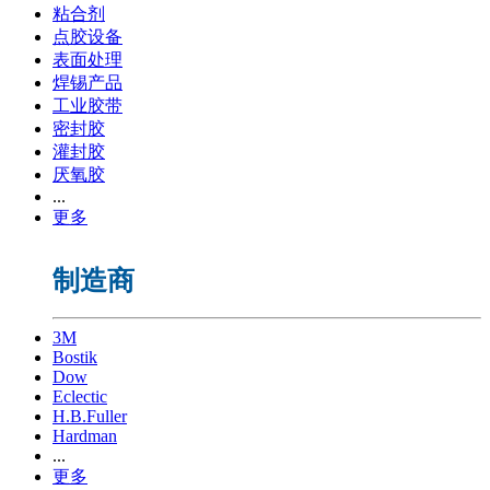
粘合剂
点胶设备
表面处理
焊锡产品
工业胶带
密封胶
灌封胶
厌氧胶
...
更多
制造商
3M
Bostik
Dow
Eclectic
H.B.Fuller
Hardman
...
更多