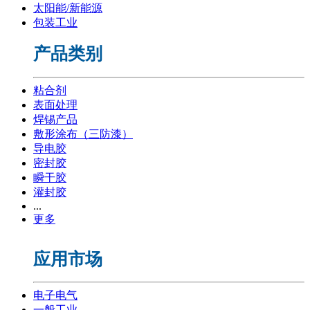
太阳能/新能源
包装工业
产品类别
粘合剂
表面处理
焊锡产品
敷形涂布（三防漆）
导电胶
密封胶
瞬干胶
灌封胶
...
更多
应用市场
电子电气
一般工业