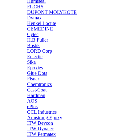
Humiseal
FUCHS
DUPONT MOLYKOTE
Dymax
Henkel Loctite
CEMEDINE
Cytec
H.B.Fuller
Bostik
LORD Corp
Eclectic
Sika
Epoxies
Glue Dots
Fisnar
Chemtronics
Cast-Coat
Hardman
AOS
ePlus
CCL Industries
Armstrong Epoxy
ITW Devcon
ITW Dynatec
ITW Permatex