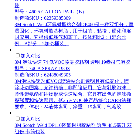
装
型号：460 5 GALLON PAIL（B）
制造商SKU：62359385309
3M Scotch-Weld环氧树脂粘合剂DP460是一种双组分，室
温固化，环氧树脂基树脂，用于组装，粘接，硬化和灌
封应用。它提供低释气和离子。按体积比2：1混合比
例。B部分，5加仑桶装。
加入对比
3M 泡沫快速 74 低VOC喷雾胶粘剂 透明 19盎司气溶胶
型号：74CA SPRAY 19OZ
制造商SKU：62488049305
3M泡沫快速74低VOC喷涂粘合剂透明具有低雾化，喷
涂花边图案，允许精确，非凹陷应用。它与乳胶泡沫，
柔性聚氨酯和织物形成快速粘合。它具有出色的泡沫撕
裂强度和快速跟踪。低25％VOC使产品符合CARB法规
要求。体积：24液体盎司，净重：19盎司，气溶胶。
加入对比
3M Scotch-Weld DP110环氧树脂胶粘剂 透明 48.5毫升 双
组份 卡筒包装