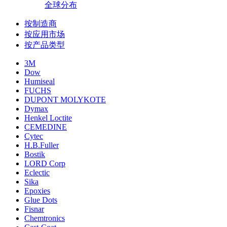
全球分布
按制造商
按应用市场
按产品类型
3M
Dow
Humiseal
FUCHS
DUPONT MOLYKOTE
Dymax
Henkel Loctite
CEMEDINE
Cytec
H.B.Fuller
Bostik
LORD Corp
Eclectic
Sika
Epoxies
Glue Dots
Fisnar
Chemtronics