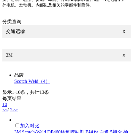
外电机、发动机、内部以及相关的零部件和附件。
分类查询
交通运输
X
3M
X
品牌
Scotch-Weld（4）
显示1-10条，共计13条
每页结果
10
<<
1
2
>>
加入对比
3M Scotch-Weld DP460环氧胶粘剂 B组份 白色 5加仑 桶