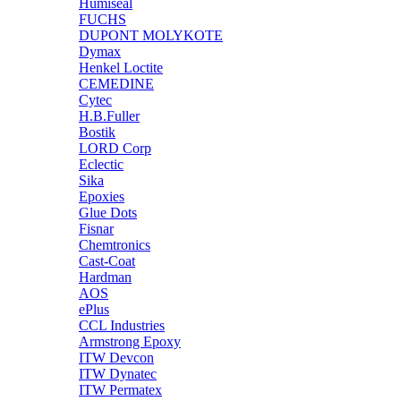
Humiseal
FUCHS
DUPONT MOLYKOTE
Dymax
Henkel Loctite
CEMEDINE
Cytec
H.B.Fuller
Bostik
LORD Corp
Eclectic
Sika
Epoxies
Glue Dots
Fisnar
Chemtronics
Cast-Coat
Hardman
AOS
ePlus
CCL Industries
Armstrong Epoxy
ITW Devcon
ITW Dynatec
ITW Permatex