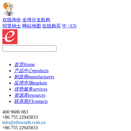
在线询价
全球分支机构
招贤纳士
网站地图
在线购买
中 / EN
首页
Home
产品中心
products
制造商
manufacturers
应用市场
markets
优势服务
services
资源库
resources
联系我们
contacts
400 9686 083
+86 755 22945833
info@ellsworth.com.cn
+86 755 22945833