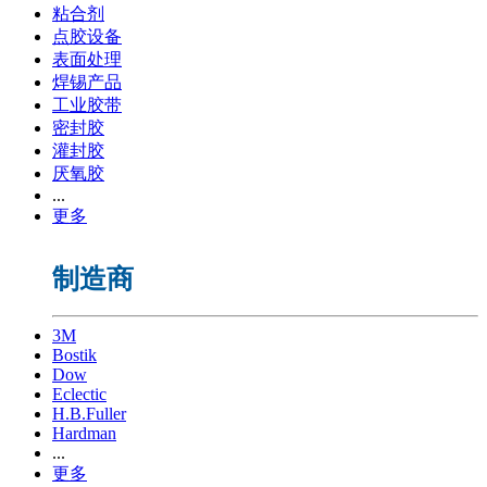
粘合剂
点胶设备
表面处理
焊锡产品
工业胶带
密封胶
灌封胶
厌氧胶
...
更多
制造商
3M
Bostik
Dow
Eclectic
H.B.Fuller
Hardman
...
更多