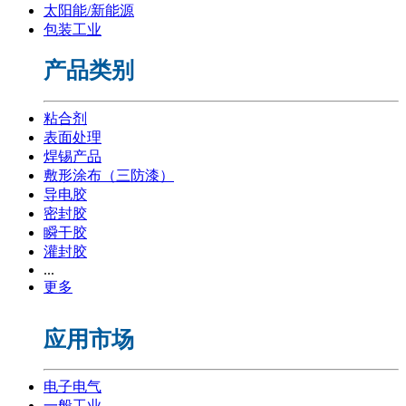
太阳能/新能源
包装工业
产品类别
粘合剂
表面处理
焊锡产品
敷形涂布（三防漆）
导电胶
密封胶
瞬干胶
灌封胶
...
更多
应用市场
电子电气
一般工业