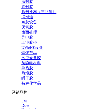
密封胶
灌封胶
敷形涂布（三防漆）
润滑油
点胶设备
厌氧胶
表面处理
导电胶
工业胶带
UV固化设备
焊锡产品
医疗设备胶
防静电材料
导热胶
热熔胶
瞬干胶
特种化学品
经销品牌
3M
Dow