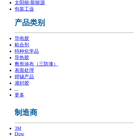
太阳能/新能源
包装工业
产品类别
导电胶
粘合剂
特种化学品
导热胶
敷形涂布（三防漆）
表面处理
焊锡产品
灌封胶
...
更多
制造商
3M
Dow