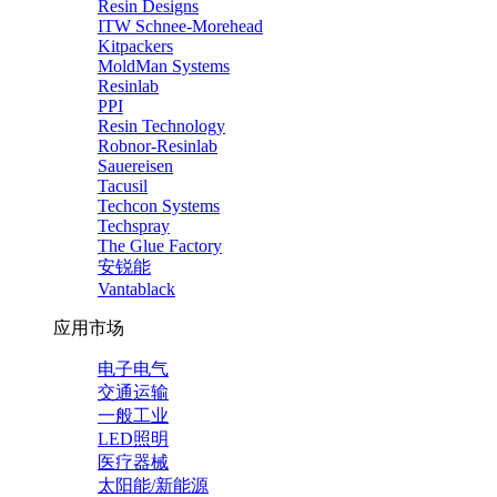
Resin Designs
ITW Schnee-Morehead
Kitpackers
MoldMan Systems
Resinlab
PPI
Resin Technology
Robnor-Resinlab
Sauereisen
Tacusil
Techcon Systems
Techspray
The Glue Factory
安锐能
Vantablack
应用市场
电子电气
交通运输
一般工业
LED照明
医疗器械
太阳能/新能源