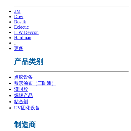
3M
Dow
Bostik
Eclectic
ITW Devcon
Hardman
...
更多
产品类别
点胶设备
敷形涂布（三防漆）
灌封胶
焊锡产品
粘合剂
UV固化设备
制造商