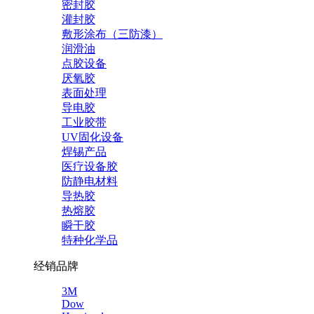
密封胶
灌封胶
敷形涂布（三防漆）
润滑油
点胶设备
厌氧胶
表面处理
导电胶
工业胶带
UV固化设备
焊锡产品
医疗设备胶
防静电材料
导热胶
热熔胶
瞬干胶
特种化学品
经销品牌
3M
Dow