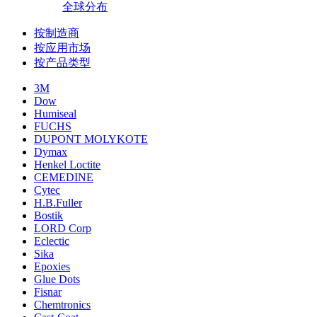
全球分布
按制造商
按应用市场
按产品类型
3M
Dow
Humiseal
FUCHS
DUPONT MOLYKOTE
Dymax
Henkel Loctite
CEMEDINE
Cytec
H.B.Fuller
Bostik
LORD Corp
Eclectic
Sika
Epoxies
Glue Dots
Fisnar
Chemtronics