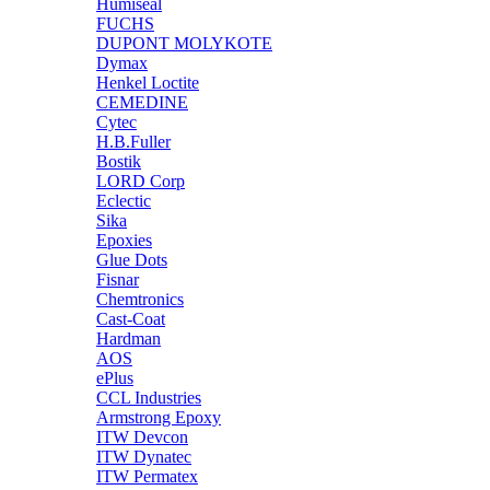
Humiseal
FUCHS
DUPONT MOLYKOTE
Dymax
Henkel Loctite
CEMEDINE
Cytec
H.B.Fuller
Bostik
LORD Corp
Eclectic
Sika
Epoxies
Glue Dots
Fisnar
Chemtronics
Cast-Coat
Hardman
AOS
ePlus
CCL Industries
Armstrong Epoxy
ITW Devcon
ITW Dynatec
ITW Permatex