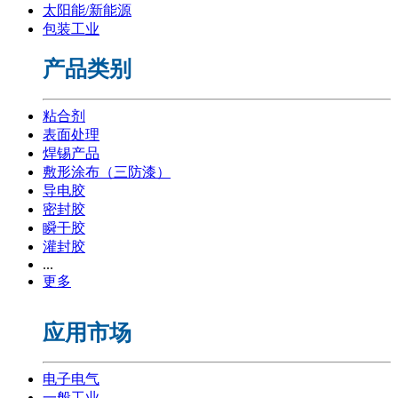
太阳能/新能源
包装工业
产品类别
粘合剂
表面处理
焊锡产品
敷形涂布（三防漆）
导电胶
密封胶
瞬干胶
灌封胶
...
更多
应用市场
电子电气
一般工业