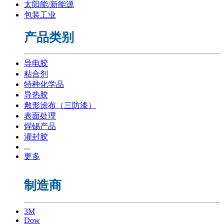
太阳能/新能源
包装工业
产品类别
导电胶
粘合剂
特种化学品
导热胶
敷形涂布（三防漆）
表面处理
焊锡产品
灌封胶
...
更多
制造商
3M
Dow