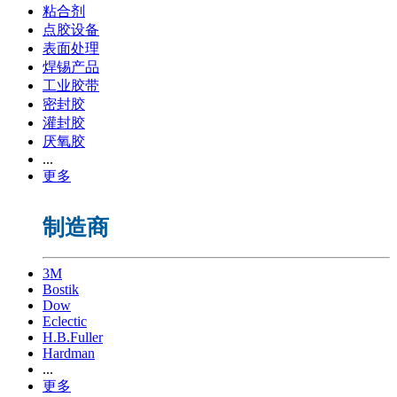
粘合剂
点胶设备
表面处理
焊锡产品
工业胶带
密封胶
灌封胶
厌氧胶
...
更多
制造商
3M
Bostik
Dow
Eclectic
H.B.Fuller
Hardman
...
更多