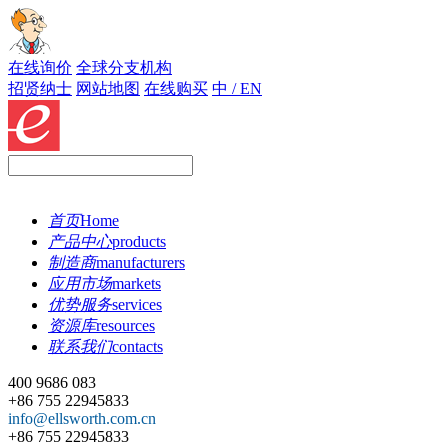
在线询价
全球分支机构
招贤纳士
网站地图
在线购买
中 / EN
首页
Home
产品中心
products
制造商
manufacturers
应用市场
markets
优势服务
services
资源库
resources
联系我们
contacts
400 9686 083
+86 755 22945833
info@ellsworth.com.cn
+86 755 22945833