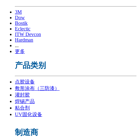
3M
Dow
Bostik
Eclectic
ITW Devcon
Hardman
...
更多
产品类别
点胶设备
敷形涂布（三防漆）
灌封胶
焊锡产品
粘合剂
UV固化设备
制造商