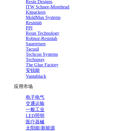
Resin Designs
ITW Schnee-Morehead
Kitpackers
MoldMan Systems
Resinlab
PPI
Resin Technology
Robnor-Resinlab
Sauereisen
Tacusil
Techcon Systems
Techspray
The Glue Factory
安锐能
Vantablack
应用市场
电子电气
交通运输
一般工业
LED照明
医疗器械
太阳能/新能源