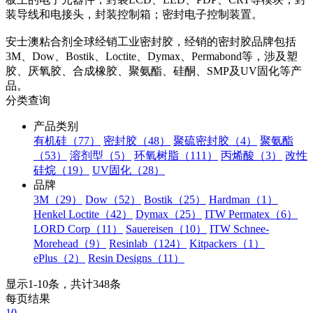
装导线和电接头，封装控制箱；密封电子控制装置。
安士澳粘合剂全球经销工业密封胶，经销的密封胶品牌包括
3M、Dow、Bostik、Loctite、Dymax、Permabond等，涉及塑
胶、厌氧胶、合成橡胶、聚氨酯、硅酮、SMP及UV固化等产
品。
分类查询
产品类别
有机硅（77）
密封胶（48）
聚硫密封胶（4）
聚氨酯
（53）
溶剂型（5）
环氧树脂（111）
丙烯酸（3）
改性
硅烷（19）
UV固化（28）
品牌
3M（29）
Dow（52）
Bostik（25）
Hardman（1）
Henkel Loctite（42）
Dymax（25）
ITW Permatex（6）
LORD Corp（11）
Sauereisen（10）
ITW Schnee-
Morehead（9）
Resinlab（124）
Kitpackers（1）
ePlus（2）
Resin Designs（11）
显示1-10条，共计348条
每页结果
10