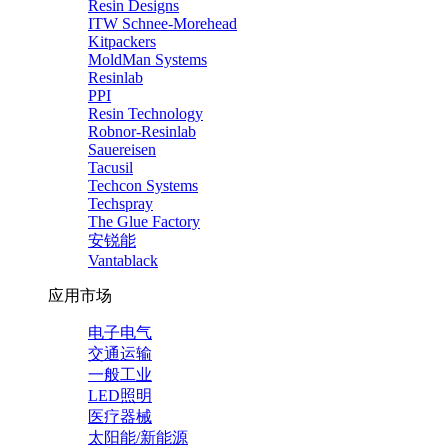
Resin Designs
ITW Schnee-Morehead
Kitpackers
MoldMan Systems
Resinlab
PPI
Resin Technology
Robnor-Resinlab
Sauereisen
Tacusil
Techcon Systems
Techspray
The Glue Factory
安锐能
Vantablack
应用市场
电子电气
交通运输
一般工业
LED照明
医疗器械
太阳能/新能源