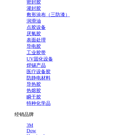
密封胶
灌封胶
敷形涂布（三防漆）
润滑油
点胶设备
厌氧胶
表面处理
导电胶
工业胶带
UV固化设备
焊锡产品
医疗设备胶
防静电材料
导热胶
热熔胶
瞬干胶
特种化学品
经销品牌
3M
Dow