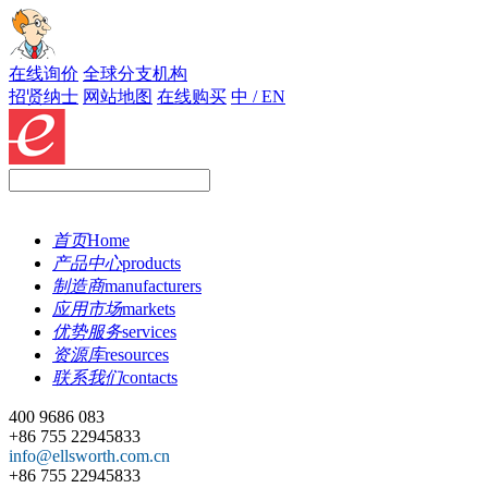
在线询价
全球分支机构
招贤纳士
网站地图
在线购买
中 / EN
首页
Home
产品中心
products
制造商
manufacturers
应用市场
markets
优势服务
services
资源库
resources
联系我们
contacts
400 9686 083
+86 755 22945833
info@ellsworth.com.cn
+86 755 22945833