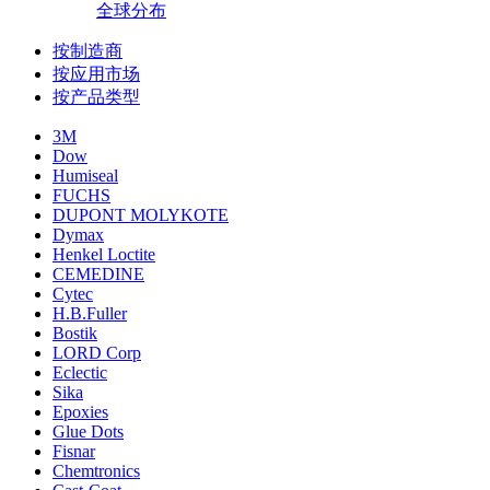
全球分布
按制造商
按应用市场
按产品类型
3M
Dow
Humiseal
FUCHS
DUPONT MOLYKOTE
Dymax
Henkel Loctite
CEMEDINE
Cytec
H.B.Fuller
Bostik
LORD Corp
Eclectic
Sika
Epoxies
Glue Dots
Fisnar
Chemtronics