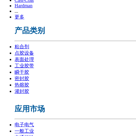
Cast-Coat
Hardman
...
更多
产品类别
粘合剂
点胶设备
表面处理
工业胶带
瞬干胶
密封胶
热熔胶
灌封胶
应用市场
电子电气
一般工业