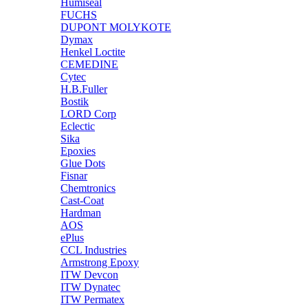
Humiseal
FUCHS
DUPONT MOLYKOTE
Dymax
Henkel Loctite
CEMEDINE
Cytec
H.B.Fuller
Bostik
LORD Corp
Eclectic
Sika
Epoxies
Glue Dots
Fisnar
Chemtronics
Cast-Coat
Hardman
AOS
ePlus
CCL Industries
Armstrong Epoxy
ITW Devcon
ITW Dynatec
ITW Permatex