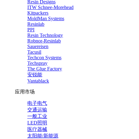
Resin Designs
ITW Schnee-Morehead
Kitpackers
MoldMan Systems
Resinlab
PPI
Resin Technology
Robnor-Resinlab
Sauereisen
Tacusil
Techcon Systems
Techspray
The Glue Factory
安锐能
Vantablack
应用市场
电子电气
交通运输
一般工业
LED照明
医疗器械
太阳能/新能源