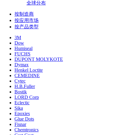
全球分布
按制造商
按应用市场
按产品类型
3M
Dow
Humiseal
FUCHS
DUPONT MOLYKOTE
Dymax
Henkel Loctite
CEMEDINE
Cytec
H.B.Fuller
Bostik
LORD Corp
Eclectic
Sika
Epoxies
Glue Dots
Fisnar
Chemtronics