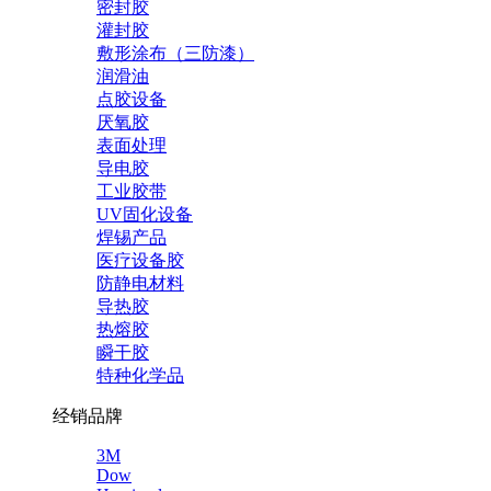
密封胶
灌封胶
敷形涂布（三防漆）
润滑油
点胶设备
厌氧胶
表面处理
导电胶
工业胶带
UV固化设备
焊锡产品
医疗设备胶
防静电材料
导热胶
热熔胶
瞬干胶
特种化学品
经销品牌
3M
Dow