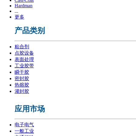
Cast-Coat
Hardman
...
更多
产品类别
粘合剂
点胶设备
表面处理
工业胶带
瞬干胶
密封胶
热熔胶
灌封胶
应用市场
电子电气
一般工业