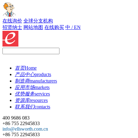
在线询价
全球分支机构
招贤纳士
网站地图
在线购买
中 / EN
首页
Home
产品中心
products
制造商
manufacturers
应用市场
markets
优势服务
services
资源库
resources
联系我们
contacts
400 9686 083
+86 755 22945833
info@ellsworth.com.cn
+86 755 22945833