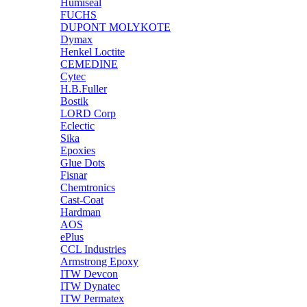
Humiseal
FUCHS
DUPONT MOLYKOTE
Dymax
Henkel Loctite
CEMEDINE
Cytec
H.B.Fuller
Bostik
LORD Corp
Eclectic
Sika
Epoxies
Glue Dots
Fisnar
Chemtronics
Cast-Coat
Hardman
AOS
ePlus
CCL Industries
Armstrong Epoxy
ITW Devcon
ITW Dynatec
ITW Permatex