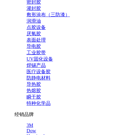
密封胶
灌封胶
敷形涂布（三防漆）
润滑油
点胶设备
厌氧胶
表面处理
导电胶
工业胶带
UV固化设备
焊锡产品
医疗设备胶
防静电材料
导热胶
热熔胶
瞬干胶
特种化学品
经销品牌
3M
Dow