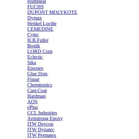
Humiseal
FUCHS
DUPONT MOLYKOTE
Dymax
Henkel Loctite
CEMEDINE
Cytec
H.B.Fuller
Bostik
LORD Corp
Eclectic
Sika
Epoxies
Glue Dots
Fisnar
Chemtronics
Cast-Coat
Hardman
AOS
ePlus
CCL Industries
Armstrong Epoxy
ITW Devcon
ITW Dynatec
ITW Permatex