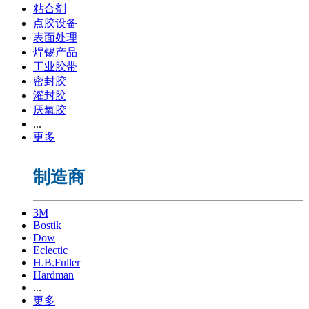
粘合剂
点胶设备
表面处理
焊锡产品
工业胶带
密封胶
灌封胶
厌氧胶
...
更多
制造商
3M
Bostik
Dow
Eclectic
H.B.Fuller
Hardman
...
更多