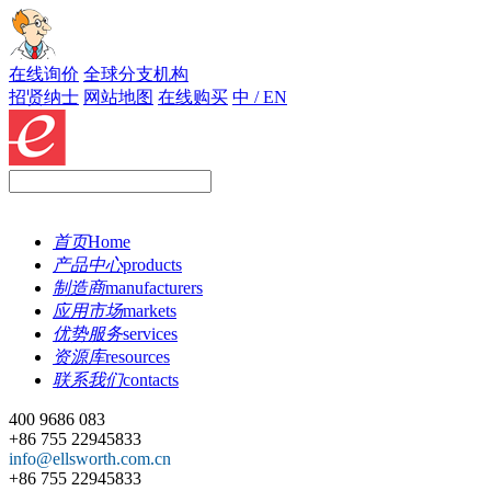
在线询价
全球分支机构
招贤纳士
网站地图
在线购买
中 / EN
首页
Home
产品中心
products
制造商
manufacturers
应用市场
markets
优势服务
services
资源库
resources
联系我们
contacts
400 9686 083
+86 755 22945833
info@ellsworth.com.cn
+86 755 22945833