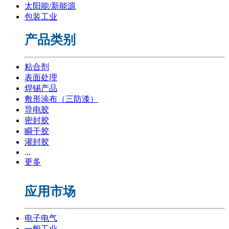
太阳能/新能源
包装工业
产品类别
粘合剂
表面处理
焊锡产品
敷形涂布（三防漆）
导电胶
密封胶
瞬干胶
灌封胶
...
更多
应用市场
电子电气
一般工业