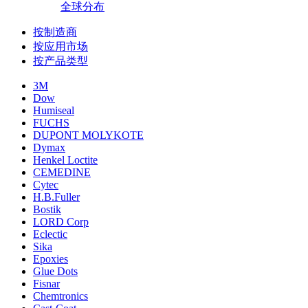
全球分布
按制造商
按应用市场
按产品类型
3M
Dow
Humiseal
FUCHS
DUPONT MOLYKOTE
Dymax
Henkel Loctite
CEMEDINE
Cytec
H.B.Fuller
Bostik
LORD Corp
Eclectic
Sika
Epoxies
Glue Dots
Fisnar
Chemtronics