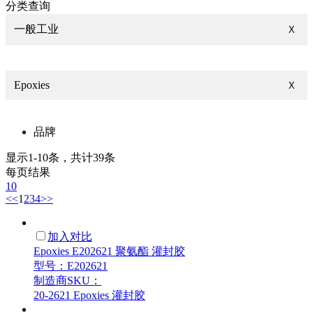
分类查询
一般工业
X
Epoxies
X
品牌
显示1-10条，共计39条
每页结果
10
<<
1
2
3
4
>>
加入对比
Epoxies E202621 聚氨酯 灌封胶
型号：E202621
制造商SKU：
20-2621 Epoxies 灌封胶