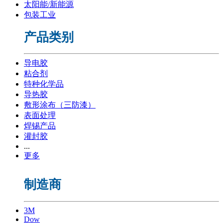
太阳能/新能源
包装工业
产品类别
导电胶
粘合剂
特种化学品
导热胶
敷形涂布（三防漆）
表面处理
焊锡产品
灌封胶
...
更多
制造商
3M
Dow