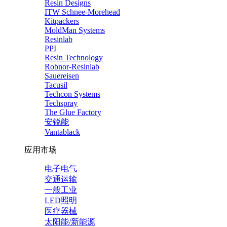
Resin Designs
ITW Schnee-Morehead
Kitpackers
MoldMan Systems
Resinlab
PPI
Resin Technology
Robnor-Resinlab
Sauereisen
Tacusil
Techcon Systems
Techspray
The Glue Factory
安锐能
Vantablack
应用市场
电子电气
交通运输
一般工业
LED照明
医疗器械
太阳能/新能源