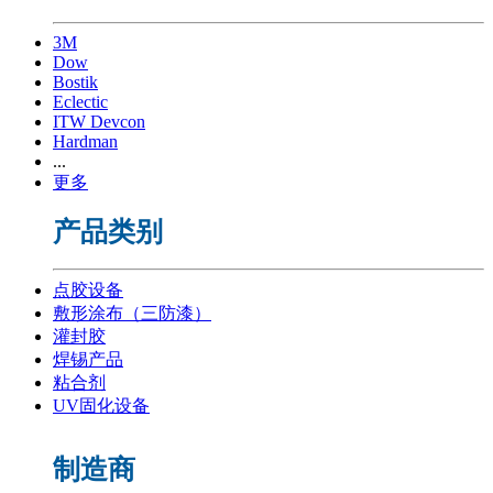
3M
Dow
Bostik
Eclectic
ITW Devcon
Hardman
...
更多
产品类别
点胶设备
敷形涂布（三防漆）
灌封胶
焊锡产品
粘合剂
UV固化设备
制造商