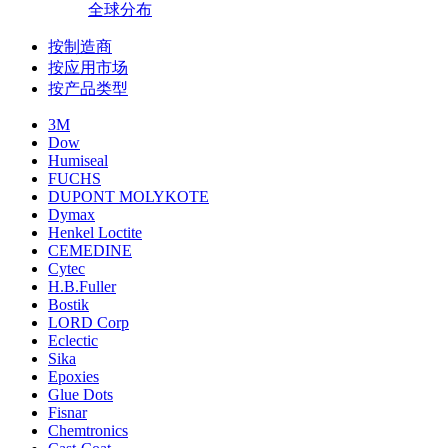
全球分布
按制造商
按应用市场
按产品类型
3M
Dow
Humiseal
FUCHS
DUPONT MOLYKOTE
Dymax
Henkel Loctite
CEMEDINE
Cytec
H.B.Fuller
Bostik
LORD Corp
Eclectic
Sika
Epoxies
Glue Dots
Fisnar
Chemtronics