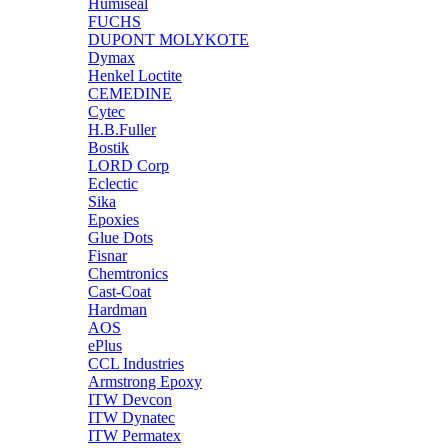
Humiseal
FUCHS
DUPONT MOLYKOTE
Dymax
Henkel Loctite
CEMEDINE
Cytec
H.B.Fuller
Bostik
LORD Corp
Eclectic
Sika
Epoxies
Glue Dots
Fisnar
Chemtronics
Cast-Coat
Hardman
AOS
ePlus
CCL Industries
Armstrong Epoxy
ITW Devcon
ITW Dynatec
ITW Permatex