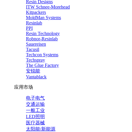
Resin Designs
ITW Schnee-Morehead
Kitpackers
MoldMan Systems
Resinlab
PPI
Resin Technology
Robnor-Resinlab
Sauereisen
Tacusil
Techcon Systems
Techspray
The Glue Factory
安锐能
Vantablack
应用市场
电子电气
交通运输
一般工业
LED照明
医疗器械
太阳能/新能源