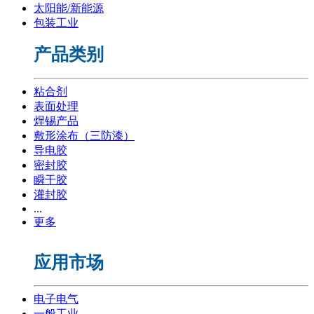
太阳能/新能源
包装工业
产品类别
粘合剂
表面处理
焊锡产品
敷形涂布（三防漆）
导电胶
密封胶
瞬干胶
灌封胶
...
更多
应用市场
电子电气
一般工业