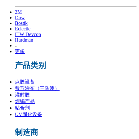
3M
Dow
Bostik
Eclectic
ITW Devcon
Hardman
...
更多
产品类别
点胶设备
敷形涂布（三防漆）
灌封胶
焊锡产品
粘合剂
UV固化设备
制造商