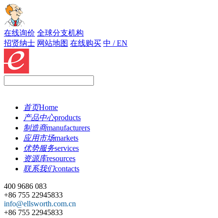
在线询价
全球分支机构
招贤纳士
网站地图
在线购买
中 / EN
首页
Home
产品中心
products
制造商
manufacturers
应用市场
markets
优势服务
services
资源库
resources
联系我们
contacts
400 9686 083
+86 755 22945833
info@ellsworth.com.cn
+86 755 22945833