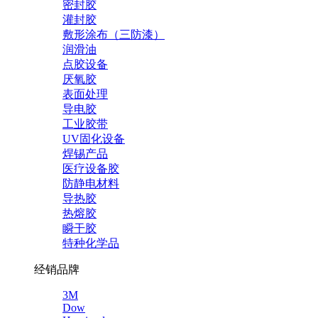
密封胶
灌封胶
敷形涂布（三防漆）
润滑油
点胶设备
厌氧胶
表面处理
导电胶
工业胶带
UV固化设备
焊锡产品
医疗设备胶
防静电材料
导热胶
热熔胶
瞬干胶
特种化学品
经销品牌
3M
Dow