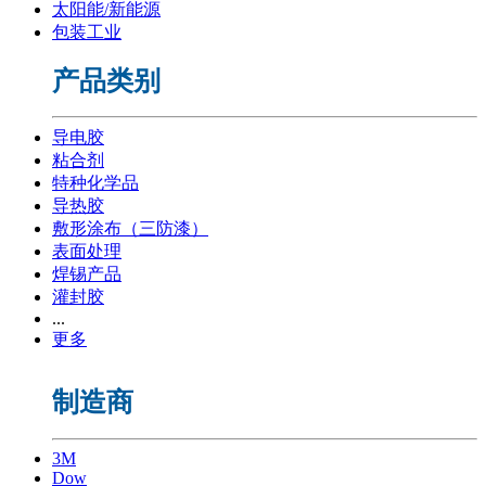
太阳能/新能源
包装工业
产品类别
导电胶
粘合剂
特种化学品
导热胶
敷形涂布（三防漆）
表面处理
焊锡产品
灌封胶
...
更多
制造商
3M
Dow