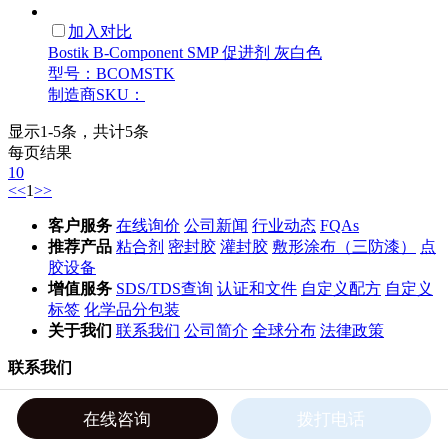
加入对比
Bostik B-Component SMP 促进剂 灰白色
型号：BCOMSTK
制造商SKU：
显示1-5条，共计5条
每页结果
10
<<
1
>>
客户服务
在线询价
公司新闻
行业动态
FQAs
推荐产品
粘合剂
密封胶
灌封胶
敷形涂布（三防漆）
点
胶设备
增值服务
SDS/TDS查询
认证和文件
自定义配方
自定义
标签
化学品分包装
关于我们
联系我们
公司简介
全球分布
法律政策
联系我们
400 9686 083
在线咨询
拨打电话
+86 755 22945833
info@ellsworth.com.cn