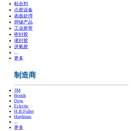
粘合剂
点胶设备
表面处理
焊锡产品
工业胶带
密封胶
灌封胶
厌氧胶
...
更多
制造商
3M
Bostik
Dow
Eclectic
H.B.Fuller
Hardman
...
更多