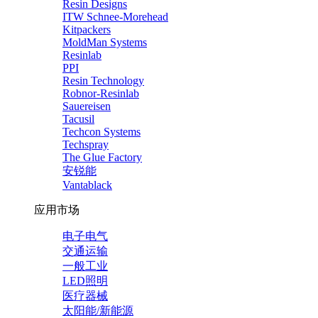
Resin Designs
ITW Schnee-Morehead
Kitpackers
MoldMan Systems
Resinlab
PPI
Resin Technology
Robnor-Resinlab
Sauereisen
Tacusil
Techcon Systems
Techspray
The Glue Factory
安锐能
Vantablack
应用市场
电子电气
交通运输
一般工业
LED照明
医疗器械
太阳能/新能源