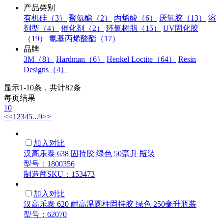
产品类别
有机硅（3）
聚氨酯（2）
丙烯酸（6）
厌氧胶（13）
溶
剂型（4）
催化剂（2）
环氧树脂（15）
UV固化胶
（19）
氰基丙烯酸酯（17）
品牌
3M（8）
Hardman（6）
Henkel Loctite（64）
Resin
Designs（4）
显示1-10条，共计82条
每页结果
10
<<
1
2
3
4
5
...
9
>>
加入对比
汉高乐泰 638 固持胶 绿色 50毫升 瓶装
型号：1800356
制造商SKU：153473
加入对比
汉高乐泰 620 耐高温圆柱固持胶 绿色 250毫升瓶装
型号：62070