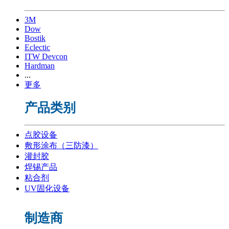
3M
Dow
Bostik
Eclectic
ITW Devcon
Hardman
...
更多
产品类别
点胶设备
敷形涂布（三防漆）
灌封胶
焊锡产品
粘合剂
UV固化设备
制造商