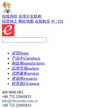
在线询价
全球分支机构
招贤纳士
网站地图
在线购买
中 / EN
首页
Home
产品中心
products
制造商
manufacturers
应用市场
markets
优势服务
services
资源库
resources
联系我们
contacts
400 9686 083
+86 755 22945833
info@ellsworth.com.cn
+86 755 22945833