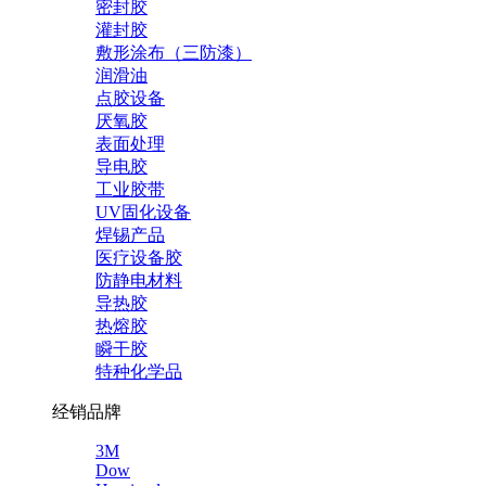
密封胶
灌封胶
敷形涂布（三防漆）
润滑油
点胶设备
厌氧胶
表面处理
导电胶
工业胶带
UV固化设备
焊锡产品
医疗设备胶
防静电材料
导热胶
热熔胶
瞬干胶
特种化学品
经销品牌
3M
Dow