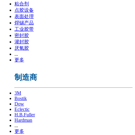
粘合剂
点胶设备
表面处理
焊锡产品
工业胶带
密封胶
灌封胶
厌氧胶
...
更多
制造商
3M
Bostik
Dow
Eclectic
H.B.Fuller
Hardman
...
更多