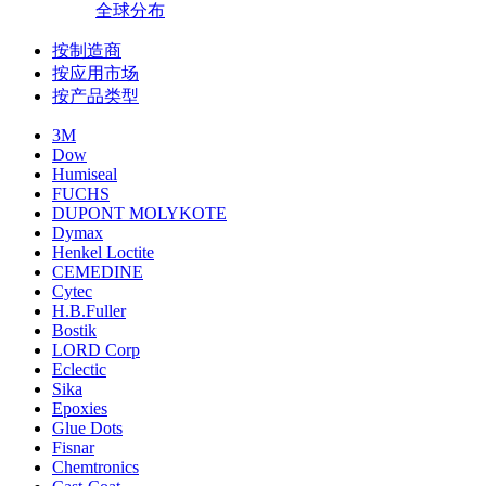
全球分布
按制造商
按应用市场
按产品类型
3M
Dow
Humiseal
FUCHS
DUPONT MOLYKOTE
Dymax
Henkel Loctite
CEMEDINE
Cytec
H.B.Fuller
Bostik
LORD Corp
Eclectic
Sika
Epoxies
Glue Dots
Fisnar
Chemtronics