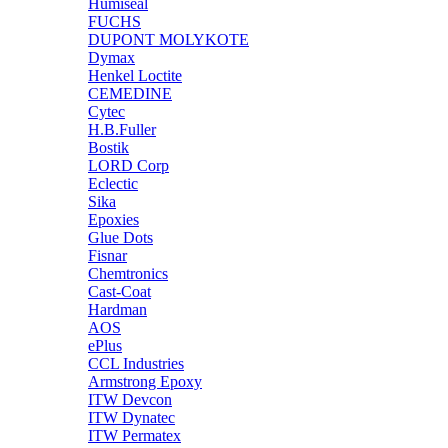
Humiseal
FUCHS
DUPONT MOLYKOTE
Dymax
Henkel Loctite
CEMEDINE
Cytec
H.B.Fuller
Bostik
LORD Corp
Eclectic
Sika
Epoxies
Glue Dots
Fisnar
Chemtronics
Cast-Coat
Hardman
AOS
ePlus
CCL Industries
Armstrong Epoxy
ITW Devcon
ITW Dynatec
ITW Permatex