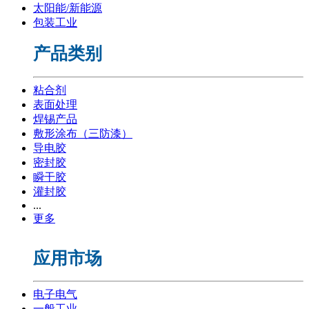
太阳能/新能源
包装工业
产品类别
粘合剂
表面处理
焊锡产品
敷形涂布（三防漆）
导电胶
密封胶
瞬干胶
灌封胶
...
更多
应用市场
电子电气
一般工业