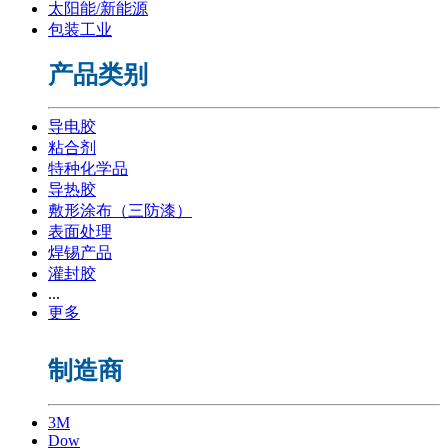
太阳能/新能源
包装工业
产品类别
导电胶
粘合剂
特种化学品
导热胶
敷形涂布（三防漆）
表面处理
焊锡产品
灌封胶
...
更多
制造商
3M
Dow