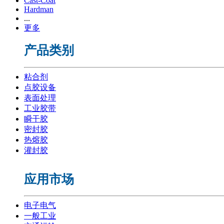
Cast-Coat
Hardman
...
更多
产品类别
粘合剂
点胶设备
表面处理
工业胶带
瞬干胶
密封胶
热熔胶
灌封胶
应用市场
电子电气
一般工业