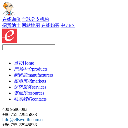
在线询价
全球分支机构
招贤纳士
网站地图
在线购买
中 / EN
首页
Home
产品中心
products
制造商
manufacturers
应用市场
markets
优势服务
services
资源库
resources
联系我们
contacts
400 9686 083
+86 755 22945833
info@ellsworth.com.cn
+86 755 22945833