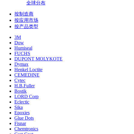
全球分布
按制造商
按应用市场
按产品类型
3M
Dow
Humiseal
FUCHS
DUPONT MOLYKOTE
Dymax
Henkel Loctite
CEMEDINE
Cytec
H.B.Fuller
Bostik
LORD Corp
Eclectic
Sika
Epoxies
Glue Dots
Fisnar
Chemtronics