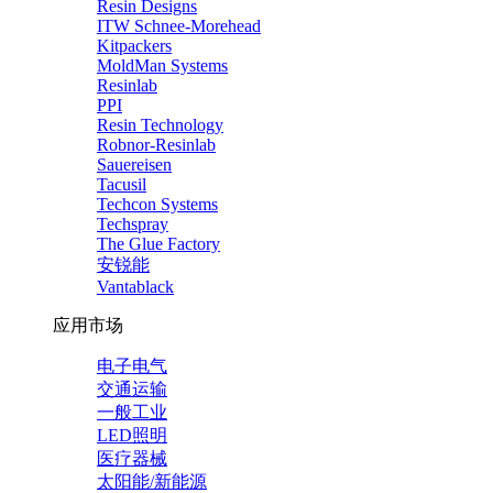
Resin Designs
ITW Schnee-Morehead
Kitpackers
MoldMan Systems
Resinlab
PPI
Resin Technology
Robnor-Resinlab
Sauereisen
Tacusil
Techcon Systems
Techspray
The Glue Factory
安锐能
Vantablack
应用市场
电子电气
交通运输
一般工业
LED照明
医疗器械
太阳能/新能源