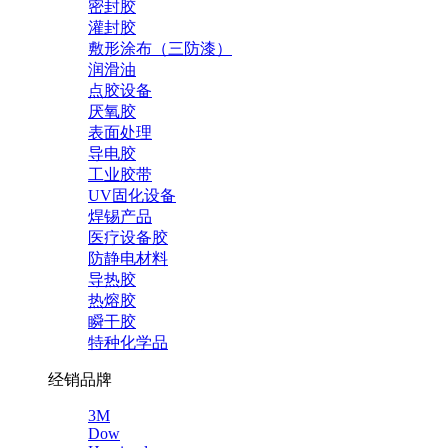
密封胶
灌封胶
敷形涂布（三防漆）
润滑油
点胶设备
厌氧胶
表面处理
导电胶
工业胶带
UV固化设备
焊锡产品
医疗设备胶
防静电材料
导热胶
热熔胶
瞬干胶
特种化学品
经销品牌
3M
Dow