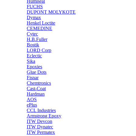
Humiseal
FUCHS
DUPONT MOLYKOTE
Dymax
Henkel Loctite
CEMEDINE
Cytec
H.B.Fuller
Bostik
LORD Corp
Eclectic
Sika
Epoxies
Glue Dots
Fisnar
Chemtronics
Cast-Coat
Hardman
AOS
ePlus
CCL Industries
Armstrong Epoxy
ITW Devcon
ITW Dynatec
ITW Permatex