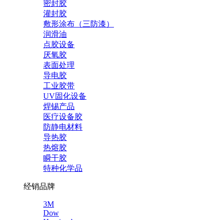
密封胶
灌封胶
敷形涂布（三防漆）
润滑油
点胶设备
厌氧胶
表面处理
导电胶
工业胶带
UV固化设备
焊锡产品
医疗设备胶
防静电材料
导热胶
热熔胶
瞬干胶
特种化学品
经销品牌
3M
Dow