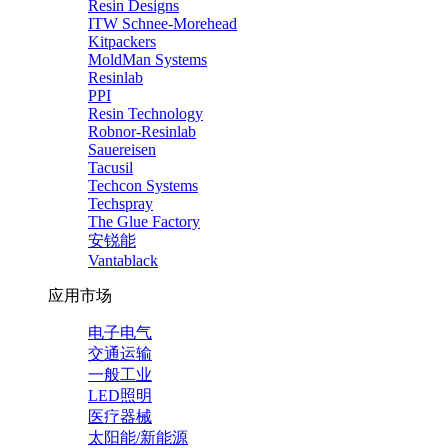
Resin Designs
ITW Schnee-Morehead
Kitpackers
MoldMan Systems
Resinlab
PPI
Resin Technology
Robnor-Resinlab
Sauereisen
Tacusil
Techcon Systems
Techspray
The Glue Factory
安锐能
Vantablack
应用市场
电子电气
交通运输
一般工业
LED照明
医疗器械
太阳能/新能源