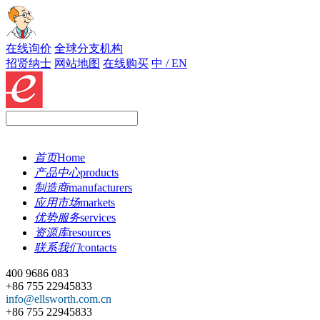
在线询价
全球分支机构
招贤纳士
网站地图
在线购买
中 / EN
首页
Home
产品中心
products
制造商
manufacturers
应用市场
markets
优势服务
services
资源库
resources
联系我们
contacts
400 9686 083
+86 755 22945833
info@ellsworth.com.cn
+86 755 22945833