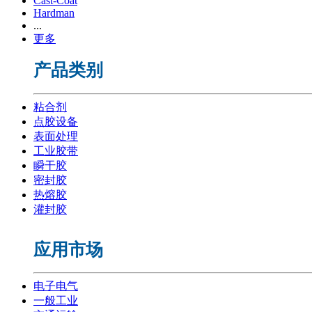
Cast-Coat
Hardman
...
更多
产品类别
粘合剂
点胶设备
表面处理
工业胶带
瞬干胶
密封胶
热熔胶
灌封胶
应用市场
电子电气
一般工业