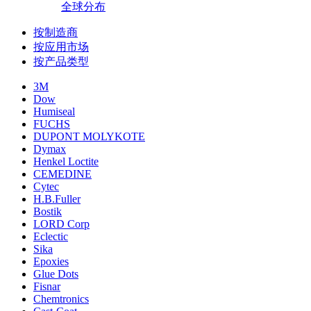
全球分布
按制造商
按应用市场
按产品类型
3M
Dow
Humiseal
FUCHS
DUPONT MOLYKOTE
Dymax
Henkel Loctite
CEMEDINE
Cytec
H.B.Fuller
Bostik
LORD Corp
Eclectic
Sika
Epoxies
Glue Dots
Fisnar
Chemtronics