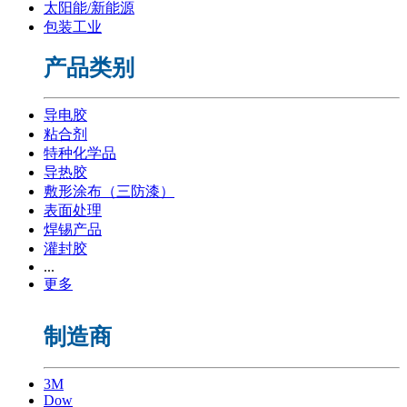
太阳能/新能源
包装工业
产品类别
导电胶
粘合剂
特种化学品
导热胶
敷形涂布（三防漆）
表面处理
焊锡产品
灌封胶
...
更多
制造商
3M
Dow