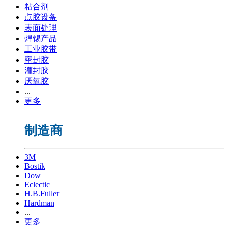
粘合剂
点胶设备
表面处理
焊锡产品
工业胶带
密封胶
灌封胶
厌氧胶
...
更多
制造商
3M
Bostik
Dow
Eclectic
H.B.Fuller
Hardman
...
更多