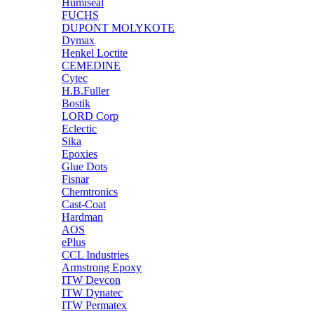
Humiseal
FUCHS
DUPONT MOLYKOTE
Dymax
Henkel Loctite
CEMEDINE
Cytec
H.B.Fuller
Bostik
LORD Corp
Eclectic
Sika
Epoxies
Glue Dots
Fisnar
Chemtronics
Cast-Coat
Hardman
AOS
ePlus
CCL Industries
Armstrong Epoxy
ITW Devcon
ITW Dynatec
ITW Permatex