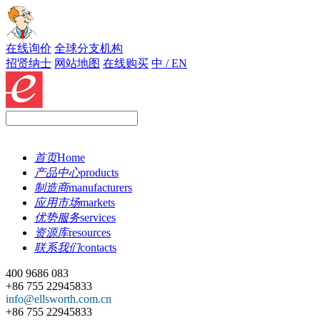
在线询价
全球分支机构
招贤纳士
网站地图
在线购买
中 / EN
首页
Home
产品中心
products
制造商
manufacturers
应用市场
markets
优势服务
services
资源库
resources
联系我们
contacts
400 9686 083
+86 755 22945833
info@ellsworth.com.cn
+86 755 22945833