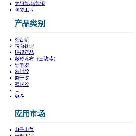
太阳能/新能源
包装工业
产品类别
粘合剂
表面处理
焊锡产品
敷形涂布（三防漆）
导电胶
密封胶
瞬干胶
灌封胶
...
更多
应用市场
电子电气
一般工业