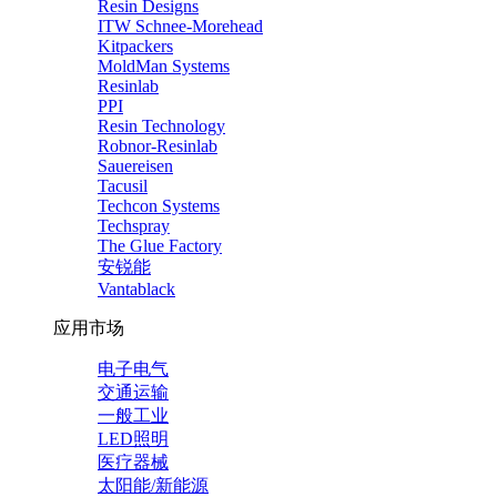
Resin Designs
ITW Schnee-Morehead
Kitpackers
MoldMan Systems
Resinlab
PPI
Resin Technology
Robnor-Resinlab
Sauereisen
Tacusil
Techcon Systems
Techspray
The Glue Factory
安锐能
Vantablack
应用市场
电子电气
交通运输
一般工业
LED照明
医疗器械
太阳能/新能源