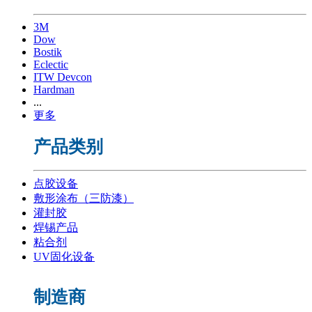
3M
Dow
Bostik
Eclectic
ITW Devcon
Hardman
...
更多
产品类别
点胶设备
敷形涂布（三防漆）
灌封胶
焊锡产品
粘合剂
UV固化设备
制造商