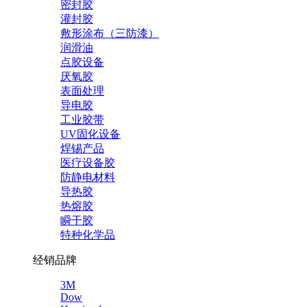
密封胶
灌封胶
敷形涂布（三防漆）
润滑油
点胶设备
厌氧胶
表面处理
导电胶
工业胶带
UV固化设备
焊锡产品
医疗设备胶
防静电材料
导热胶
热熔胶
瞬干胶
特种化学品
经销品牌
3M
Dow