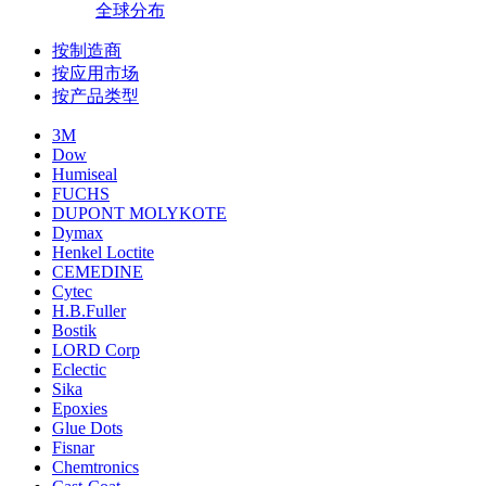
全球分布
按制造商
按应用市场
按产品类型
3M
Dow
Humiseal
FUCHS
DUPONT MOLYKOTE
Dymax
Henkel Loctite
CEMEDINE
Cytec
H.B.Fuller
Bostik
LORD Corp
Eclectic
Sika
Epoxies
Glue Dots
Fisnar
Chemtronics