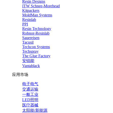
Resin Designs
ITW Schnee-Morehead
Kitpackers
MoldMan Systems
Resinlab
PPI
Resin Technology
Robnor-Resinlab
Sauereisen
Tacusil
Techcon Systems
Techspray
The Glue Factory
安锐能
Vantablack
应用市场
电子电气
交通运输
一般工业
LED照明
医疗器械
太阳能/新能源