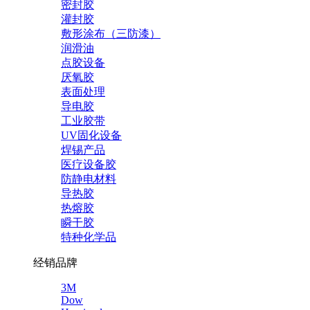
密封胶
灌封胶
敷形涂布（三防漆）
润滑油
点胶设备
厌氧胶
表面处理
导电胶
工业胶带
UV固化设备
焊锡产品
医疗设备胶
防静电材料
导热胶
热熔胶
瞬干胶
特种化学品
经销品牌
3M
Dow