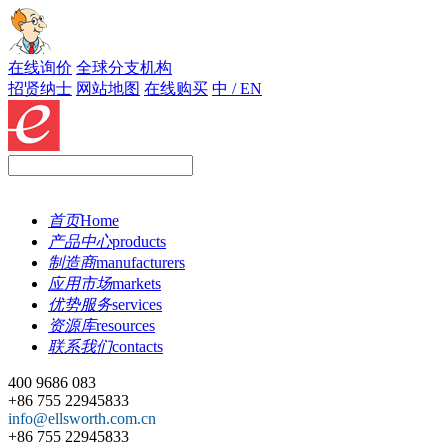
在线询价
全球分支机构
招贤纳士
网站地图
在线购买
中 / EN
首页
Home
产品中心
products
制造商
manufacturers
应用市场
markets
优势服务
services
资源库
resources
联系我们
contacts
400 9686 083
+86 755 22945833
info@ellsworth.com.cn
+86 755 22945833