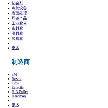
粘合剂
点胶设备
表面处理
焊锡产品
工业胶带
密封胶
灌封胶
厌氧胶
...
更多
制造商
3M
Bostik
Dow
Eclectic
H.B.Fuller
Hardman
...
更多