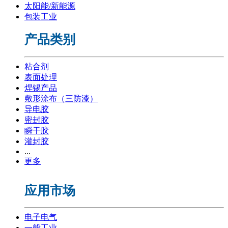
太阳能/新能源
包装工业
产品类别
粘合剂
表面处理
焊锡产品
敷形涂布（三防漆）
导电胶
密封胶
瞬干胶
灌封胶
...
更多
应用市场
电子电气
一般工业