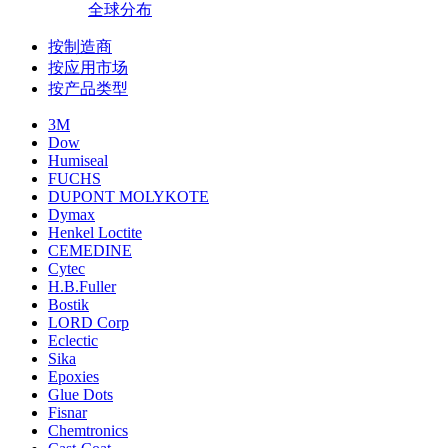
全球分布
按制造商
按应用市场
按产品类型
3M
Dow
Humiseal
FUCHS
DUPONT MOLYKOTE
Dymax
Henkel Loctite
CEMEDINE
Cytec
H.B.Fuller
Bostik
LORD Corp
Eclectic
Sika
Epoxies
Glue Dots
Fisnar
Chemtronics