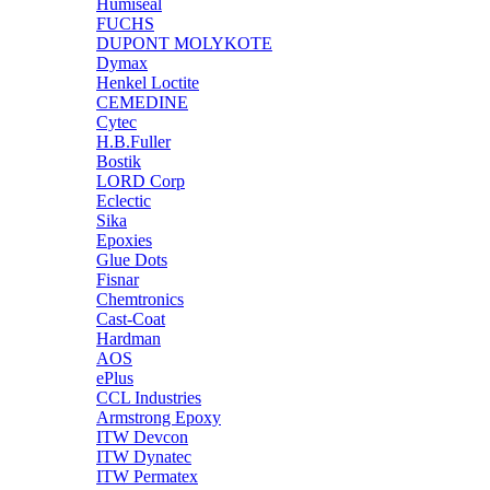
Humiseal
FUCHS
DUPONT MOLYKOTE
Dymax
Henkel Loctite
CEMEDINE
Cytec
H.B.Fuller
Bostik
LORD Corp
Eclectic
Sika
Epoxies
Glue Dots
Fisnar
Chemtronics
Cast-Coat
Hardman
AOS
ePlus
CCL Industries
Armstrong Epoxy
ITW Devcon
ITW Dynatec
ITW Permatex