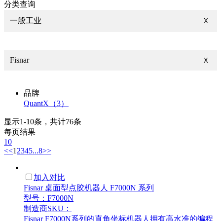
分类查询
一般工业
X
Fisnar
X
品牌
QuantX（3）
显示1-10条，共计76条
每页结果
10
<<
1
2
3
4
5
...
8
>>
加入对比
Fisnar 桌面型点胶机器人 F7000N 系列
型号：F7000N
制造商SKU：
Fisnar F7000N系列的直角坐标机器人拥有高水准的编程