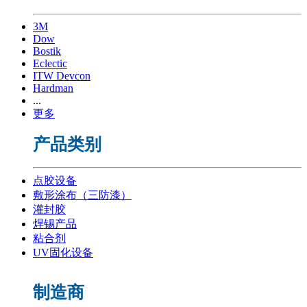
3M
Dow
Bostik
Eclectic
ITW Devcon
Hardman
...
更多
产品类别
点胶设备
敷形涂布（三防漆）
灌封胶
焊锡产品
粘合剂
UV固化设备
制造商