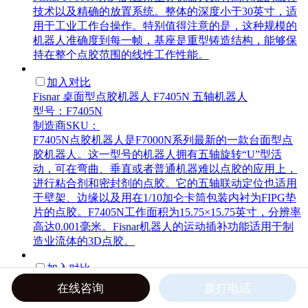
技术以及精确的放置系统。整体的深度小于30英寸，适
用于工业工作台操作。特别值得注意的是，这种规模的
机器人准确度到每一帧，基座是重型铸造结构，能够保
持在整个点胶范围的线性工作性能。
加入对比
Fisnar 桌面型点胶机器人 F7405N 五轴机器人
型号：F7405N
制造商SKU：
F7405N点胶机器人是F7000N系列最新的一款台面型点
胶机器人。这一型号的机器人拥有五轴旋转“U”型活
动，可在弯曲、垂直或者普通机器难以点胶的应用上，
进行粘合剂和密封剂的点胶。它的五轴联动定位也适用
于壁架、边缘以及用在1/10加仑卡筒包装内衬为FIPG垫
片的点胶。F7405N工作面积为15.75×15.75英寸，分辨率
高达0.001毫米。Fisnar机器人的运动插补功能适用于制
造业流体的3D点胶。
加入对比
Fisnar F4000N.1 系列 台面型工业点胶机器人
在线咨询
拨打电话
型号：F4000N.1