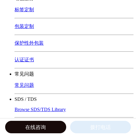
标签定制
包装定制
保护性外包装
认证证书
常见问题
常见问题
SDS / TDS
Browse SDS/TDS Library
客户服务
在线询价
公司新闻
行业动态
FQAs
在线咨询
拨打电话
推荐产品
粘合剂
密封胶
灌封胶
敷形涂布（三防漆）
点