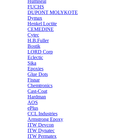
Humiseal
FUCHS
DUPONT MOLYKOTE
Dymax
Henkel Loctite
CEMEDINE
Cytec
H.B.Fuller
Bostik
LORD Corp
Eclectic
Sika
Epoxies
Glue Dots
Fisnar
Chemtronics
Cast-Coat
Hardman
AOS
ePlus
CCL Industries
Armstrong Epoxy
ITW Devcon
ITW Dynatec
ITW Permatex