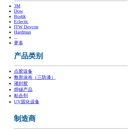
3M
Dow
Bostik
Eclectic
ITW Devcon
Hardman
...
更多
产品类别
点胶设备
敷形涂布（三防漆）
灌封胶
焊锡产品
粘合剂
UV固化设备
制造商