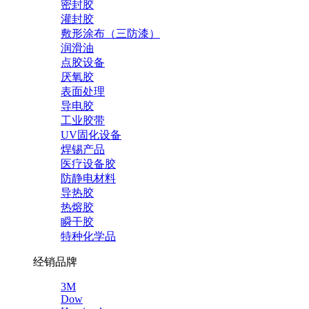
密封胶
灌封胶
敷形涂布（三防漆）
润滑油
点胶设备
厌氧胶
表面处理
导电胶
工业胶带
UV固化设备
焊锡产品
医疗设备胶
防静电材料
导热胶
热熔胶
瞬干胶
特种化学品
经销品牌
3M
Dow