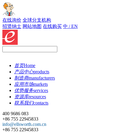
在线询价
全球分支机构
招贤纳士
网站地图
在线购买
中 / EN
首页
Home
产品中心
products
制造商
manufacturers
应用市场
markets
优势服务
services
资源库
resources
联系我们
contacts
400 9686 083
+86 755 22945833
info@ellsworth.com.cn
+86 755 22945833