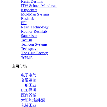
Resin Designs
ITW Schnee-Morehead
Kitpackers
MoldMan Systems
Resinlab
PPI
Resin Technology
Robnor-Resinlab
Sauereisen
Tacusil
Techcon Systems
Techspray
The Glue Factory
安锐能
应用市场
电子电气
交通运输
一般工业
LED照明
医疗器械
太阳能/新能源
包装工业