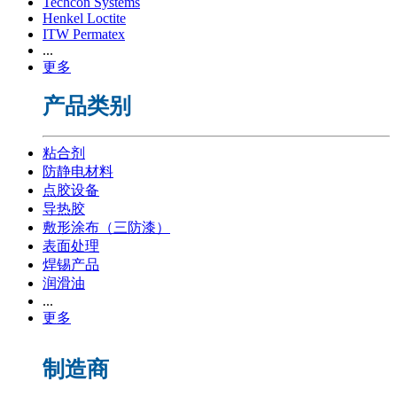
Techcon Systems
Henkel Loctite
ITW Permatex
...
更多
产品类别
粘合剂
防静电材料
点胶设备
导热胶
敷形涂布（三防漆）
表面处理
焊锡产品
润滑油
...
更多
制造商