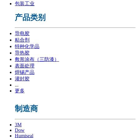
包装工业
产品类别
导电胶
粘合剂
特种化学品
导热胶
敷形涂布（三防漆）
表面处理
焊锡产品
灌封胶
...
更多
制造商
3M
Dow
Humiseal