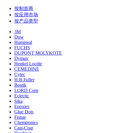
按制造商
按应用市场
按产品类型
3M
Dow
Humiseal
FUCHS
DUPONT MOLYKOTE
Dymax
Henkel Loctite
CEMEDINE
Cytec
H.B.Fuller
Bostik
LORD Corp
Eclectic
Sika
Epoxies
Glue Dots
Fisnar
Chemtronics
Cast-Coat